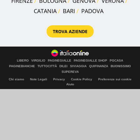
FIRENZE
BOLOGNA
GENOVA
VERONA
CATANIA
BARI
PADOVA
TROVA AZIENDE
LIBERO
VIRGILIO
PAGINEGIALLE
PAGINEGIALLE SHOP
PGCASA
PAGINEBIANCHE
TUTTOCITTÀ
DILEI
SIVIAGGIA
QUIFINANZA
BUONISSIMO
SUPEREVA
Chi siamo
Note Legali
Privacy
Cookie Policy
Preferenze sui cookie
Aiuto
© Italiaonline S.p.A. 2026
Direzione e coordinamento di Libero Acquisition S.á r.l.
P. IVA 03970540963