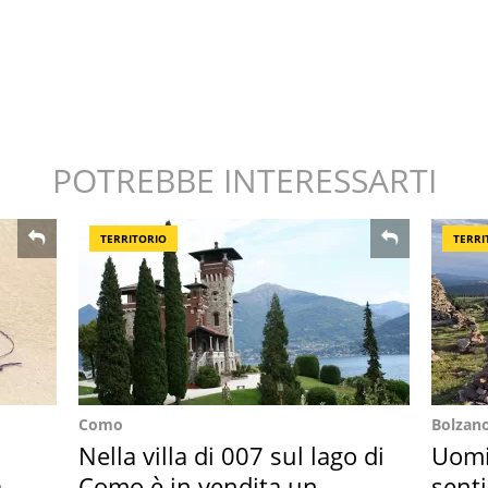
POTREBBE INTERESSARTI
TERRITORIO
TERRI
Como
Bolzan
Nella villa di 007 sul lago di
Uomin
ar
Como è in vendita un
senti