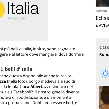
Milano
Eclis
avvis
come
 più belli d’Italia, inoltre, sono segnalate
ggerire al lettore dove mangiare, dove dormire
 belli d’Italia
nche questa disponibile anche in realtà
zza
(nella foto), borgo medievale a sud di
za da Imola.
Luca Albertazzi
, sindaco del
ia su ‘Facebook’: “Il nostro gioiello diventa
e motivo di soddisfazione, è un momento
nostra promozione. Dobbiamo essere fieri, è