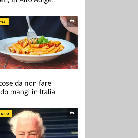
a l'allarme
TYLE
cose da non fare
do mangi in Italia
ndo la BBC
TORIO