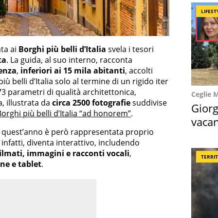
LIFEST
ata ai
Borghi più belli d’Italia
svela i tesori
ta
. La guida, al suo interno, racconta
lenza
,
inferiori ai 15 mila abitanti
, accolti
iù belli d’Italia solo al termine di un rigido iter
3 parametri di qualità architettonica,
Ceglie 
, illustrata da
circa 2500 fotografie
suddivise
Giorg
Borghi più belli d’Italia “ad honorem”
.
vacan
di quest’anno è però rappresentata proprio
locat
infatti, diventa interattivo, includendo
ilmati, immagini e racconti vocali
,
TERRI
ne e tablet
.