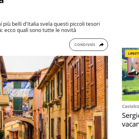
iù belli d'Italia svela questi piccoli tesori
a: ecco quali sono tutte le novità
CONDIVIDI
LIFEST
Castelr
Sergi
vacan
locat