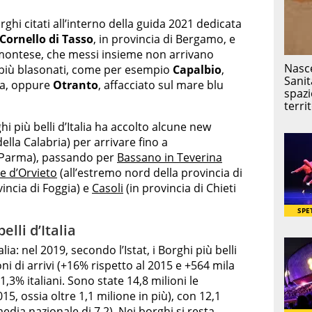
rghi citati all’interno della guida 2021 dedicata
Cornello di Tasso
, in provincia di Bergamo, e
Piemontese, che messi insieme non arrivano
i più blasonati, come per esempio
Capalbio
,
na, oppure
Otranto
, affacciato sul mare blu
hi più belli d’Italia ha accolto alcune new
ella Calabria) per arrivare fino a
i Parma), passando per
Bassano in Teverina
 d’Orvieto
(all’estremo nord della provincia di
vincia di Foggia) e
Casoli
(in provincia di Chieti
elli d’Italia
alia: nel 2019, secondo l’Istat, i Borghi più belli
oni di arrivi (+16% rispetto al 2015 e +564 mila
1,3% italiani. Sono state 14,8 milioni le
15, ossia oltre 1,1 milione in più), con 12,1
edia nazionale di 7,2). Nei borghi si resta