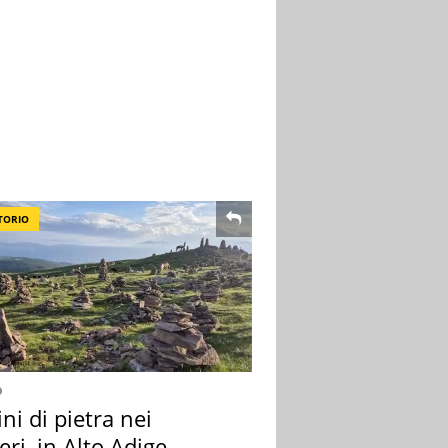
TORIO
o
i di pietra nei
eri, in Alto Adige