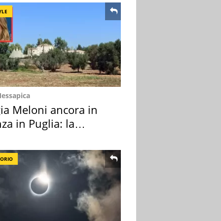
YLE
Messapica
ia Meloni ancora in
za in Puglia: la
ion scelta
TORIO