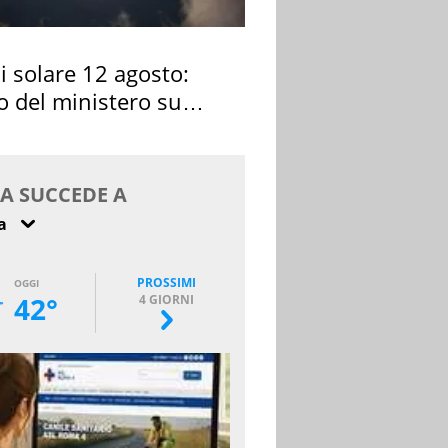
si solare 12 agosto:
o del ministero su
 osservarla