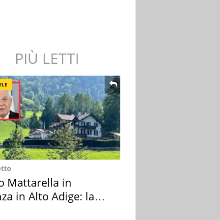
PIÙ LETTI
YLE
otto
o Mattarella in
za in Alto Adige: la
ion scelta