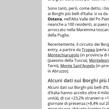
Sono tanti, però, come detto, i bo
ai Borghi più belli d’Italia: si va da
Ostana
, nell’Alta Valle del Po 
neanche a 100 residenti, ai paes
arroccato nella Maremma tosca
della Puglia.
Recentemente, il circuito dei Borg
entry, a partire da
Tropea
(perla d
Montechiarugolo
(in provincia d
(paesino della Tuscia),
Monteleone
Terni),
Monte Sant’Angelo
(in pro
in Abruzzo).
Alcuni dati sui Borghi più b
Alcuni dati sui Borghi più belli d’It
d’Italia hanno accolto oltre 4 mili
unità), di cui +23,2% stranieri e +1
giornate di presenza (+8,4% sul 20
giornate per abitante (contro la m