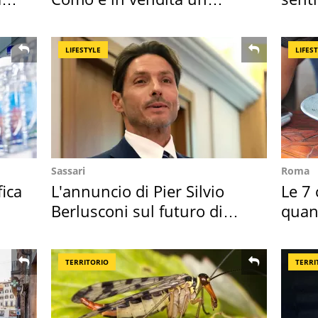
appartamento
scatt
LIFESTYLE
LIFES
Sassari
Roma
fica
L'annuncio di Pier Silvio
Le 7 
Berlusconi sul futuro di
quan
Villa Certosa
seco
TERRITORIO
TERRI