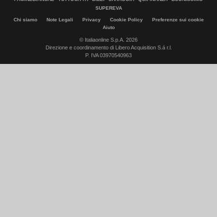
SUPEREVA
Chi siamo
Note Legali
Privacy
Cookie Policy
Preferenze sui cookie
Aiuto
© Italiaonline S.p.A. 2026
Direzione e coordinamento di Libero Acquisition S.á r.l.
P. IVA 03970540963