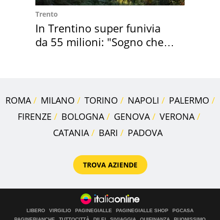
Trento
In Trentino super funivia
da 55 milioni: "Sogno che si
realizza"
ROMA
MILANO
TORINO
NAPOLI
PALERMO
FIRENZE
BOLOGNA
GENOVA
VERONA
CATANIA
BARI
PADOVA
TROVA AZIENDE
LIBERO
VIRGILIO
PAGINEGIALLE
PAGINEGIALLE SHOP
PGCASA
PAGINEBIANCHE
TUTTOCITTÀ
DILEI
SIVIAGGIA
QUIFINANZA
BUONISSIMO