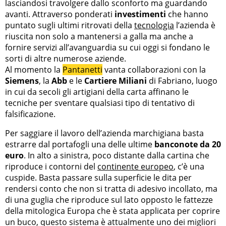
lasciandosi travolgere dallo sconforto ma guardando
avanti. Attraverso ponderati
investimenti
che hanno
puntato sugli ultimi ritrovati della
tecnologia
l’azienda è
riuscita non solo a mantenersi a galla ma anche a
fornire servizi all’avanguardia su cui oggi si fondano le
sorti di altre numerose aziende.
Al momento la
Pantanetti
vanta collaborazioni con la
Siemens
, la
Abb
e le
Cartiere Miliani
di Fabriano, luogo
in cui da secoli gli artigiani della carta affinano le
tecniche per sventare qualsiasi tipo di tentativo di
falsificazione.
Per saggiare il lavoro dell’azienda marchigiana basta
estrarre dal portafogli una delle ultime
banconote da 20
euro
. In alto a sinistra, poco distante dalla cartina che
riproduce i contorni del
continente europeo
, c’è una
cuspide. Basta passare sulla superficie le dita per
rendersi conto che non si tratta di adesivo incollato, ma
di una guglia che riproduce sul lato opposto le fattezze
della mitologica Europa che è stata applicata per coprire
un buco, questo sistema è attualmente uno dei migliori