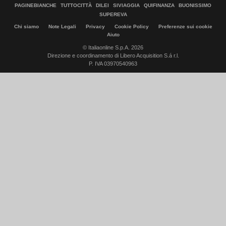
PAGINEBIANCHE
TUTTOCITTÀ
DILEI
SIVIAGGIA
QUIFINANZA
BUONISSIMO
SUPEREVA
Chi siamo
Note Legali
Privacy
Cookie Policy
Preferenze sui cookie
Aiuto
© Italiaonline S.p.A. 2026
Direzione e coordinamento di Libero Acquisition S.á r.l.
P. IVA 03970540963