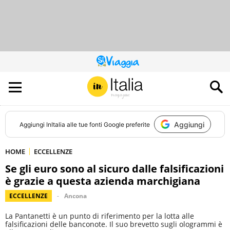
QUESTO
SITO
CONTRIBUISCE
ALL’AUDIENCE
DI
Aggiungi
Aggiungi
InItalia
alle tue fonti Google preferite
HOME
ECCELLENZE
Se gli euro sono al sicuro dalle falsificazioni
è grazie a questa azienda marchigiana
ECCELLENZE
Ancona
La Pantanetti è un punto di riferimento per la lotta alle
falsificazioni delle banconote. Il suo brevetto sugli ologrammi è