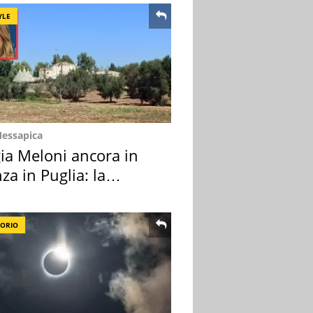
YLE
Messapica
ia Meloni ancora in
za in Puglia: la
ion scelta
TORIO