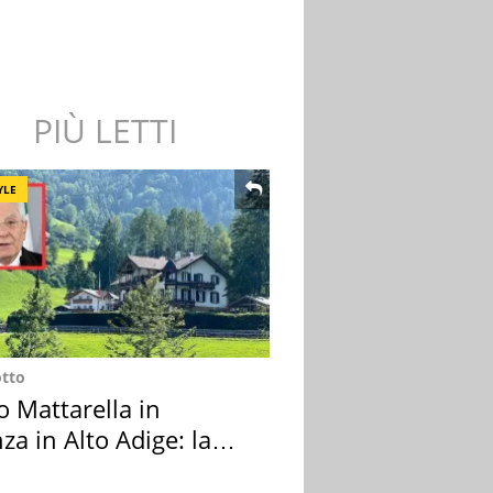
PIÙ LETTI
YLE
otto
o Mattarella in
za in Alto Adige: la
ion scelta