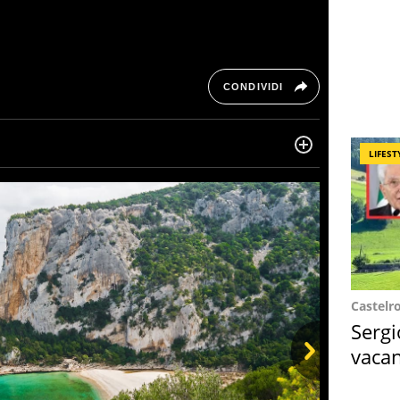
CONDIVIDI
LIFEST
ta di belle storie e di viaggi, scrive da quando ne
ra, le piace tenersi informata su ciò che accade
Castelr
Sergi
vacan
locat
Next