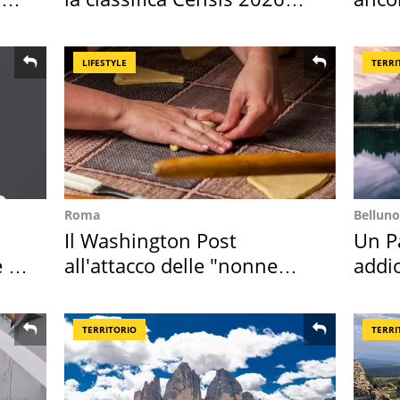
2027
cost
LIFESTYLE
TERRI
Roma
Belluno
Il Washington Post
Un Pa
 i
all'attacco delle "nonne
addio
della pasta" a Roma
Cado
TERRITORIO
TERRI