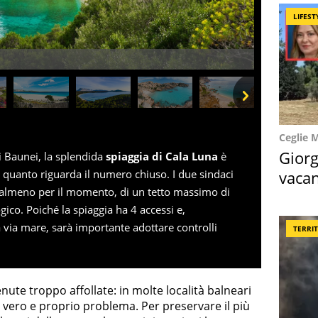
LIFEST
Next
Ceglie 
Giorg
di Baunei, la splendida
spiaggia di Cala Luna
è
vacan
 quanto riguarda il numero chiuso. I due sindaci
, almeno per il momento, di un tetto massimo di
locat
gico. Poiché la spiaggia ha 4 accessi e,
via mare, sarà importante adottare controlli
TERRI
ute troppo affollate: in molte località balneari
 vero e proprio problema. Per preservare il più