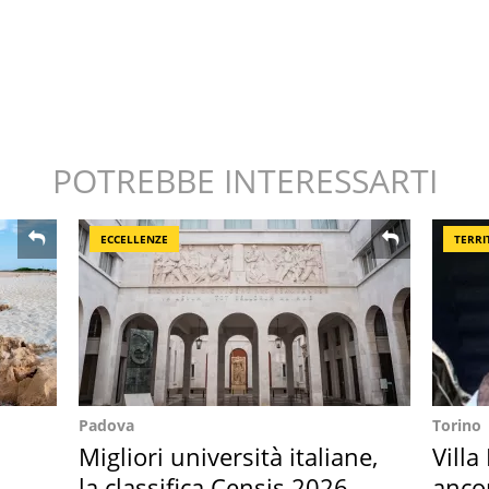
POTREBBE INTERESSARTI
ECCELLENZE
TERRI
Padova
Torino
Migliori università italiane,
Villa
o
la classifica Censis 2026
anco