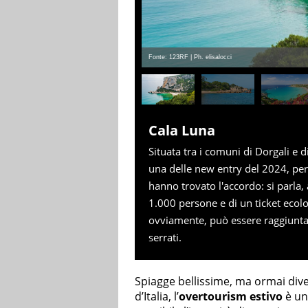
Fonte: 123RF | Ph. elisalocci
Cala Luna
Situata tra i comuni di Dorgali e 
una delle new entry del 2024, per
hanno trovato l'accordo: si parla
1.000 persone e di un ticket ecolo
ovviamente, può essere raggiunta 
serrati.
Spiagge bellissime, ma ormai diven
d’Italia, l’
overtourism estivo
è un