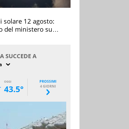
si solare 12 agosto:
o del ministero su
 osservarla