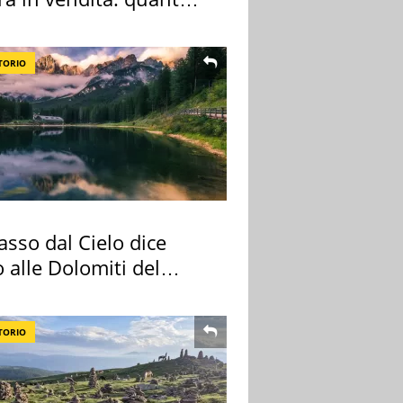
a
TORIO
sso dal Cielo dice
 alle Dolomiti del
re
TORIO