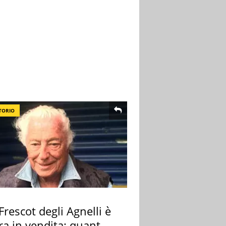
TORIO
 Frescot degli Agnelli è
ra in vendita: quanto