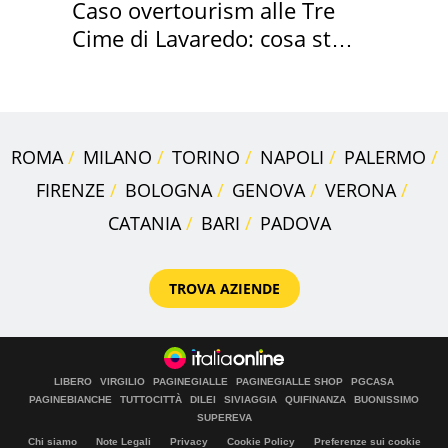
Caso overtourism alle Tre
Cime di Lavaredo: cosa sta
succedendo
ROMA
MILANO
TORINO
NAPOLI
PALERMO
FIRENZE
BOLOGNA
GENOVA
VERONA
CATANIA
BARI
PADOVA
TROVA AZIENDE
LIBERO
VIRGILIO
PAGINEGIALLE
PAGINEGIALLE SHOP
PGCASA
PAGINEBIANCHE
TUTTOCITTÀ
DILEI
SIVIAGGIA
QUIFINANZA
BUONISSIMO
SUPEREVA
Chi siamo
Note Legali
Privacy
Cookie Policy
Preferenze sui cookie