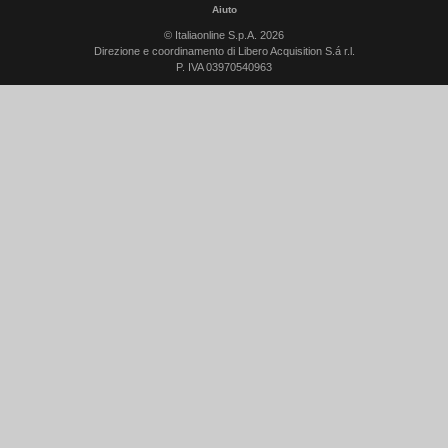
Aiuto
© Italiaonline S.p.A. 2026
Direzione e coordinamento di Libero Acquisition S.á r.l.
P. IVA 03970540963