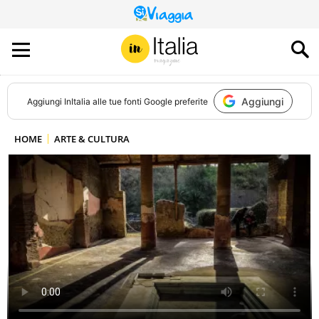
QUESTO
SITO
CONTRIBUISCE
ALL’AUDIENCE
DI
Aggiungi
Aggiungi
InItalia
alle tue fonti Google preferite
HOME
ARTE & CULTURA