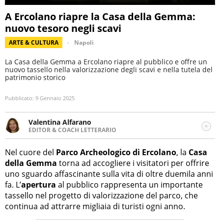
A Ercolano riapre la Casa della Gemma:
nuovo tesoro negli scavi
ARTE & CULTURA
Napoli
La Casa della Gemma a Ercolano riapre al pubblico e offre un
nuovo tassello nella valorizzazione degli scavi e nella tutela del
patrimonio storico
Pubblicato:
9 Gennaio 2025
Valentina Alfarano
EDITOR & COACH LETTERARIO
LINKEDIN
Lavorare con le storie è la mia missione! Specializzata in
INSTAGRAM
storytelling di viaggi, lavoro come editor di narrativa e
Nel cuore del
Parco Archeologico di Ercolano
, la
Casa
coach di scrittura creativa.
della Gemma
torna ad accogliere i visitatori per offrire
uno sguardo affascinante sulla vita di oltre duemila anni
fa. L’
apertura
al pubblico rappresenta un importante
tassello nel progetto di valorizzazione del parco, che
continua ad attrarre migliaia di turisti ogni anno.