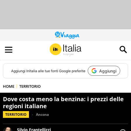
QUESTO
SITO
CONTRIBUISCE
ALL’AUDIENCE
DI
Aggiungi
Aggiungi
InItalia
alle tue fonti Google preferite
HOME
TERRITORIO
Dove costa meno la benzina: i prezzi delle
regioni italiane
TERRITORIO
Ancona
Silvio Frantellizzi