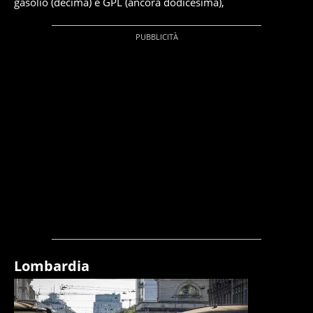
gasolio (decima) e GPL (ancora dodicesima),
Lombardia