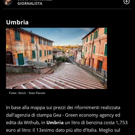
GIORNALISTA
Giornalista pubblicista. Da oltre dieci anni si occupa di
informazione sul web, scrivendo di sport, attualità,
cronaca, motori, spettacolo e videogame.
Umbria
Fonte: iStock - Sean Pavone
In base alla mappa sui prezzi dei rifornimenti realizzata
dall'agenzia di stampa Gea - Green economy agency ed
edita da Withub, in
Umbria
un litro di benzina costa 1,753
euro al litro: il 13esimo dato più alto d'Italia. Meglio sul