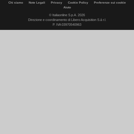
Chi siamo
Note Legali
Privacy
Cookie Policy
Preferenze sui cookie
Aiuto
© Italiaonline S.p.A. 2026
Direzione e coordinamento di Libero Acquisition S.á r.l.
P. IVA 03970540963