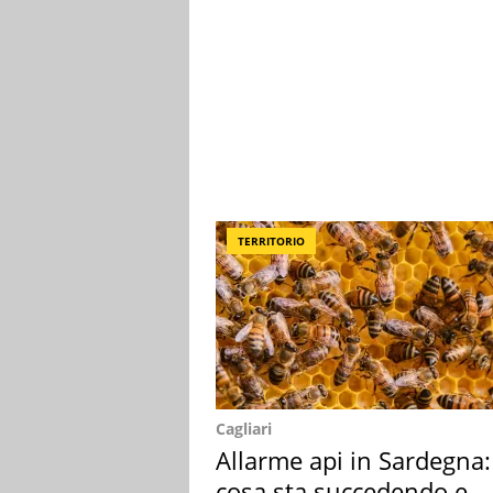
TERRITORIO
Cagliari
Allarme api in Sardegna:
cosa sta succedendo e