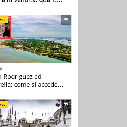
a
TYLE
a
n Rodriguez ad
ella: come si accede
sola privata
TYLE