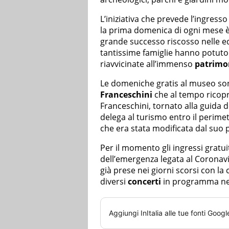
L’iniziativa che prevede l’ingresso
la prima domenica di ogni mese è r
grande successo riscosso nelle edi
tantissime famiglie hanno potuto r
riavvicinate all’immenso
patrimo
Le domeniche gratis al museo son
Franceschini
che al tempo ricopri
Franceschini, tornato alla guida d
delega al turismo entro il perimetr
che era stata modificata dal suo 
Per il momento gli ingressi gratui
dell’emergenza legata al Coronav
già prese nei giorni scorsi con la
diversi
concerti
in programma nel 
Aggiungi
InItalia
alle tue fonti Googl