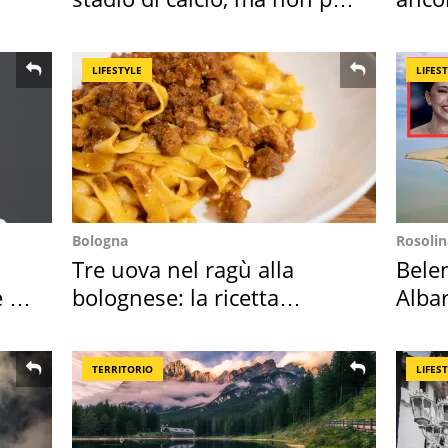
Roma e Lazio
cost
LIFESTYLE
LIFES
Bologna
Rosolin
Tre uova nel ragù alla
Bele
 i
bolognese: la ricetta
Albar
"stellata" è un caso
all'i
TERRITORIO
LIFES