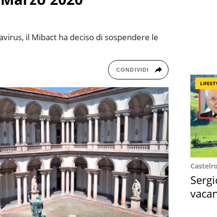
navirus, il Mibact ha deciso di sospendere le
CONDIVIDI
LIFEST
Castelr
Sergi
vacan
locat