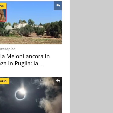
YLE
Messapica
ia Meloni ancora in
za in Puglia: la
ion scelta
TORIO