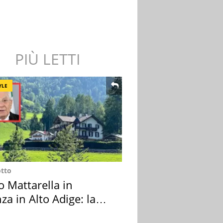
PIÙ LETTI
YLE
otto
o Mattarella in
za in Alto Adige: la
ion scelta