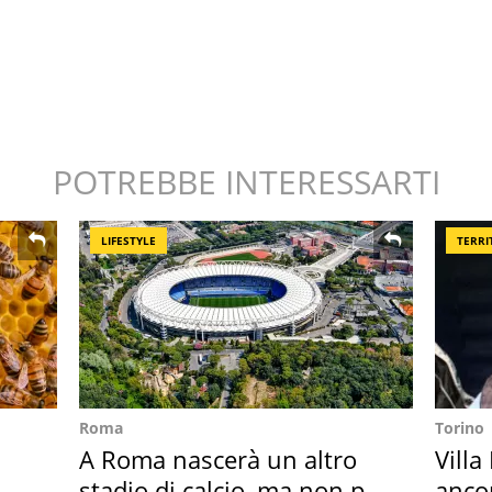
POTREBBE INTERESSARTI
LIFESTYLE
TERRI
Roma
Torino
A Roma nascerà un altro
Villa
stadio di calcio, ma non per
anco