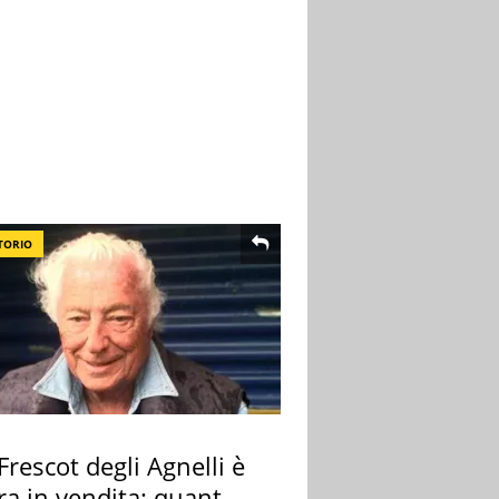
TORIO
 Frescot degli Agnelli è
ra in vendita: quanto