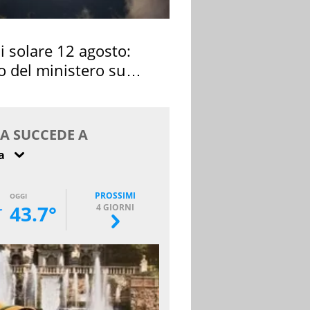
si solare 12 agosto:
o del ministero su
 osservarla