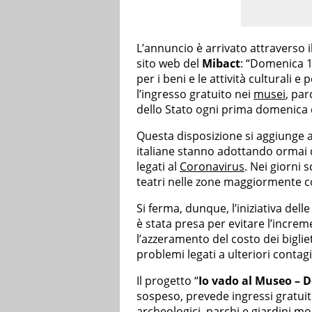
L’annuncio è arrivato attraverso 
sito web del
Mibact
: “Domenica 1
per i beni e le attività culturali e 
l’ingresso gratuito nei
musei
, par
dello Stato ogni prima domenica 
Questa disposizione si aggiunge al
italiane stanno adottando ormai 
legati al
Coronavirus
. Nei giorni s
teatri nelle zone maggiormente c
Si ferma, dunque, l’iniziativa delle
è stata presa per evitare l’increme
l’azzeramento del costo dei biglie
problemi legati a ulteriori contagi
Il progetto “
Io vado al Museo – 
sospeso, prevede ingressi gratuiti
archeologici, parchi e giardini mo