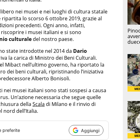
 libero nei musei e nei luoghi di cultura statale
ipartita lo scorso 6 ottobre 2019, grazie al
zioni precedenti. Ogni anno, infatti,
iscoprire i musei italiani e si sono
nio culturale
del nostro paese.
o state introdotte nel 2014 da
Dario
va la carica di Ministro dei Beni Culturali.
el Mibact nell’ultimo governo, ha riportato la
o dei beni culturali, ripristinando l’iniziativa
predecessore Alberto Bonisoli.
ti nei musei italiani sono stati sospesi a causa
irus. Un’azione necessaria che segue quelle
 chiusura della
Scala
di Milano e il rinvio di
nord dell’Italia.
e preferite
Aggiungi