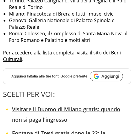
Torino: Palazzo Carignano, Villa della Regina e il Polo
Reale di Torino
Milano: Pinacoteca di Brera e tutti i musei civici
Genova: Galleria Nazionale di Palazzo Spinola e
Palazzo Reale
Roma: Colosseo, il Complesso di Santa Maria Nova, il
Foro Romano e Palatino e molti altri
Per accedere alla lista completa, visita il
sito dei Beni
Culturali
.
Aggiungi
Aggiungi
InItalia
alle tue fonti Google preferite
SCELTI PER VOI:
Visitare il Duomo di Milano gratis: quando
non si paga l'ingresso
Fontana di Trevi gratis dopo le 22: la