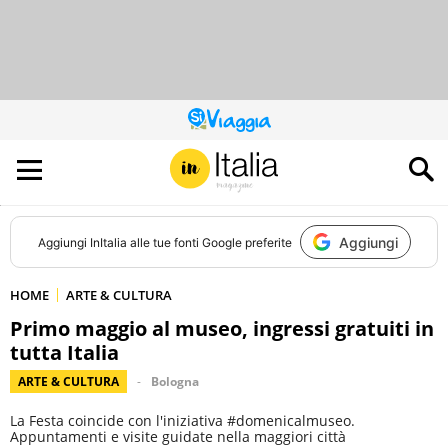
QUESTO
SITO
CONTRIBUISCE
ALL’AUDIENCE
DI
Aggiungi
Aggiungi
InItalia
alle tue fonti Google preferite
HOME
ARTE & CULTURA
Primo maggio al museo, ingressi gratuiti in
tutta Italia
ARTE & CULTURA
Bologna
La Festa coincide con l'iniziativa #domenicalmuseo.
Appuntamenti e visite guidate nella maggiori città