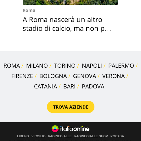
Roma
A Roma nascerà un altro
stadio di calcio, ma non per
Roma e Lazio
ROMA
MILANO
TORINO
NAPOLI
PALERMO
FIRENZE
BOLOGNA
GENOVA
VERONA
CATANIA
BARI
PADOVA
TROVA AZIENDE
LIBERO
VIRGILIO
PAGINEGIALLE
PAGINEGIALLE SHOP
PGCASA