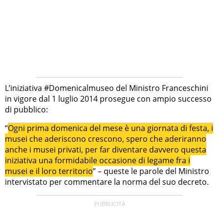
L’iniziativa #Domenicalmuseo del Ministro Franceschini
in vigore dal 1 luglio 2014 prosegue con ampio successo
di pubblico:
“
Ogni prima domenica del mese è una giornata di festa, i
musei che aderiscono crescono, spero che aderiranno
anche i musei privati, per far diventare davvero questa
iniziativa una formidabile occasione di legame fra i
musei e il loro territorio
” – queste le parole del Ministro
intervistato per commentare la norma del suo decreto.