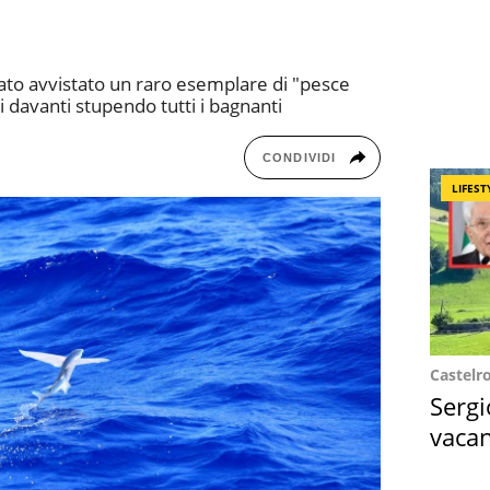
ato avvistato un raro esemplare di "pesce
i davanti stupendo tutti i bagnanti
CONDIVIDI
LIFEST
Castelr
Sergi
vacan
locat