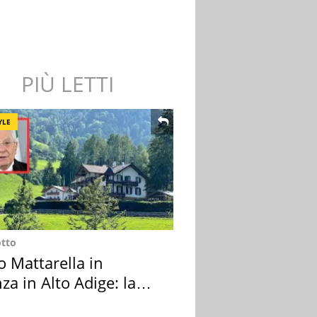
PIÙ LETTI
YLE
otto
o Mattarella in
za in Alto Adige: la
ion scelta