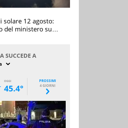
si solare 12 agosto:
o del ministero su
 osservarla