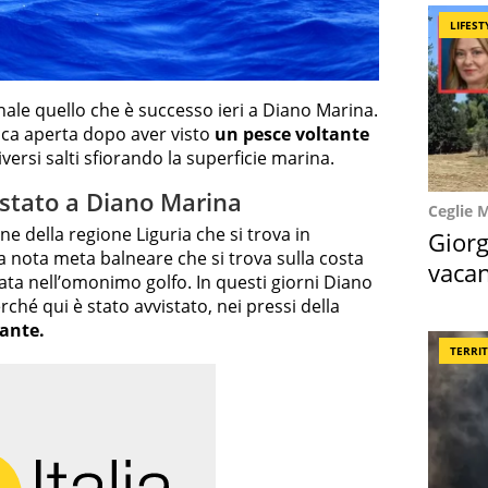
LIFEST
le quello che è successo ieri a Diano Marina.
cca aperta dopo aver visto
un pesce voltante
iversi salti sfiorando la superficie marina.
istato a Diano Marina
Ceglie 
e della regione Liguria che si trova in
Giorg
na nota meta balneare che si trova sulla costa
vacan
nata nell’omonimo golfo. In questi giorni Diano
locat
hé qui è stato avvistato, nei pressi della
lante.
TERRI