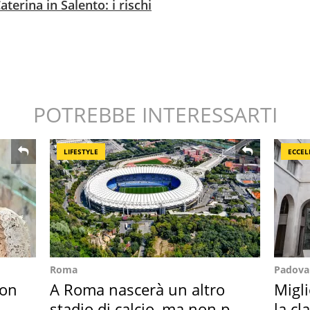
terina in Salento: i rischi
POTREBBE INTERESSARTI
LIFESTYLE
ECCEL
Roma
Padova
con
A Roma nascerà un altro
Migli
stadio di calcio, ma non per
la cl