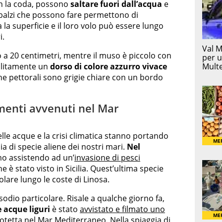
on la coda, possono
saltare fuori dall’acqua
e
I balzi che possono fare permettono di
la superficie e il loro volo può essere lungo
i.
o a 20 centimetri, mentre il muso è piccolo con
solitamente un
dorso di colore azzurro vivace
nne pettorali sono grigie chiare con un bordo
amenti avvenuti nel Mar
lle acque e la crisi climatica stanno portando
a di specie aliene dei nostri mari.
Nel
o assistendo ad un’
invasione di pesci
e è stato visto in Sicilia. Quest’ultima specie
lare lungo le coste di Linosa.
odio particolare. Risale a qualche giorno fa,
e acque liguri
è stato
avvistato e filmato uno
rotetta nel Mar Mediterraneo. Nella spiaggia di