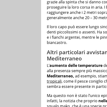
grazie alla spinta che si danno c
proseguire la loro corsa in aria. 
raggiungere anche i 2 metri sopra 
generalmente anche 20 – 30 metr
Il loro capo può essere lungo sin
denti piccolissimi o assenti. Ha 
e i fianchi argentei, mentre le pi
biancastro.
Altri particolari avvist
Mediterraneo
L’
aumento delle temperature
de
alla presenza sempre più massicci
Mediterraneo,
ad esempio, stiam
tropicali,
come il pesce coniglio ch
sembra essere presente in partico
Ma questo non è stato l’unico epis
infatti, la notizia che proprio
nell
squalo mako
, che è una specie p