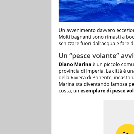
Un avvenimento davvero ecceziona
Molti bagnanti sono rimasti a bo
schizzare fuori dall’acqua e fare d
Un “pesce volante” avv
Diano Marina
è un piccolo comun
provincia di Imperia. La città è u
della Riviera di Ponente, incasto
Marina sta diventando famosa perc
costa, un
esemplare di pesce vo