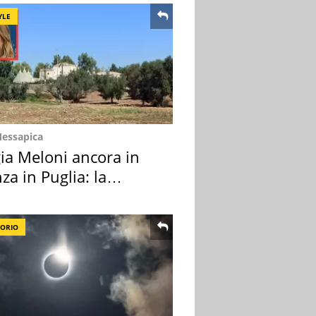
YLE
Messapica
ia Meloni ancora in
za in Puglia: la
ion scelta
TORIO