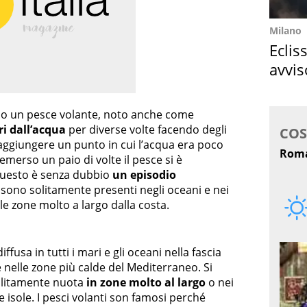
Milano
Eclis
avvis
come
ndo un pesce volante, noto anche come
ri dall’acqua
per diverse volte facendo degli
a raggiungere un punto in cui l’acqua era poco
emerso un paio di volte il pesce si è
 Questo è senza dubbio
un episodio
” sono solitamente presenti negli oceani e nei
e zone molto a largo dalla costa.
fusa in tutti i mari e gli oceani nella fascia
e nelle zone più calde del Mediterraneo. Si
solitamente nuota
in zone molto al largo
o nei
e isole. I pesci volanti son famosi perché