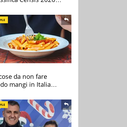
TYLE
cose da non fare
do mangi in Italia
ndo la BBC
TYLE