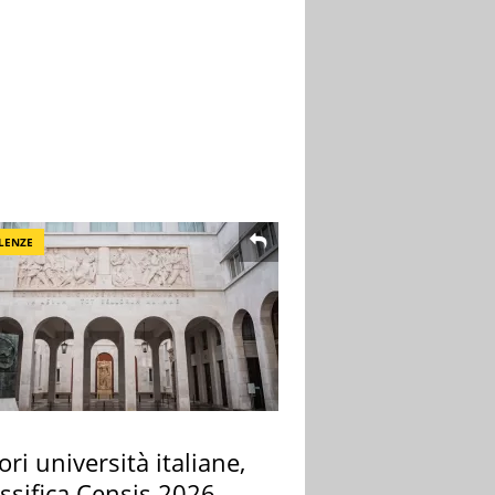
LENZE
ori università italiane,
assifica Censis 2026