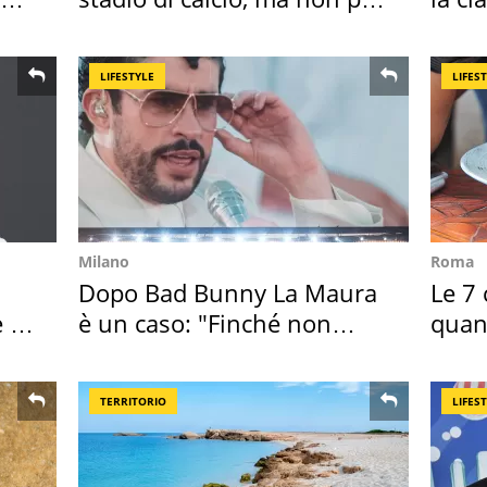
Roma e Lazio
2027
LIFESTYLE
LIFES
Milano
Roma
Dopo Bad Bunny La Maura
Le 7 
 i
è un caso: "Finché non
quan
scappa il morto"
seco
TERRITORIO
LIFES