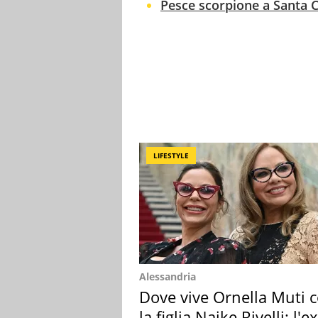
Pesce scorpione a Santa Ca
LIFESTYLE
Alessandria
Dove vive Ornella Muti 
la figlia Naike Rivelli: l'ex