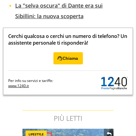
La "selva oscura" di Dante era sui
Sibillini: la nuova scoperta
Cerchi qualcosa o cerchi un numero di telefono? Un
assistente personale ti risponderà!
Chiama
Per info su servizi e tariffe:
www.1240.it
PIÙ LETTI
LIFESTYLE