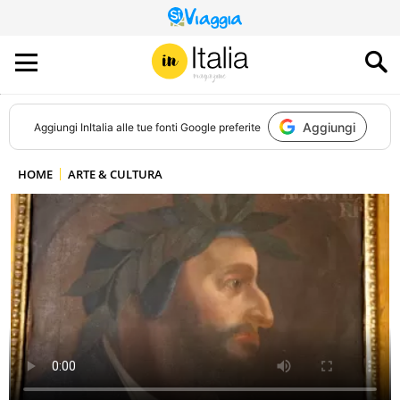
QUESTO
SITO
CONTRIBUISCE
ALL’AUDIENCE
DI
Aggiungi
Aggiungi
InItalia
alle tue fonti Google preferite
HOME
ARTE & CULTURA