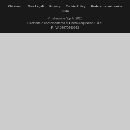
Chi siamo
Note Legali
Privacy
Cookie Policy
Preferenze sui cookie
Aiuto
© Italiaonline S.p.A. 2026
Direzione e coordinamento di Libero Acquisition S.á r.l.
P. IVA 03970540963