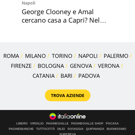
Napoli
George Clooney e Amal
cercano casa a Capri? Nel
mirino una villa
ROMA
MILANO
TORINO
NAPOLI
PALERMO
FIRENZE
BOLOGNA
GENOVA
VERONA
CATANIA
BARI
PADOVA
TROVA AZIENDE
LIBERO
VIRGILIO
PAGINEGIALLE
PAGINEGIALLE SHOP
PGCASA
PAGINEBIANCHE
TUTTOCITTÀ
DILEI
SIVIAGGIA
QUIFINANZA
BUONISSIMO
SUPEREVA