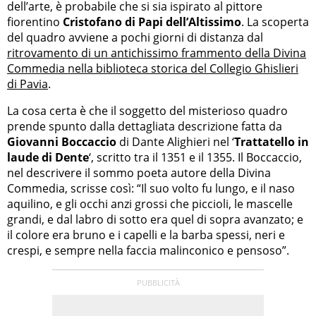
dell’arte, è probabile che si sia ispirato al pittore
fiorentino
Cristofano di Papi dell’Altissimo
. La scoperta
del quadro avviene a pochi giorni di distanza dal
ritrovamento di un antichissimo frammento della Divina
Commedia nella biblioteca storica del Collegio Ghislieri
di Pavia
.
La cosa certa è che il soggetto del misterioso quadro
prende spunto dalla dettagliata descrizione fatta da
Giovanni Boccaccio
di Dante Alighieri nel ‘
Trattatell
o in
laude di Dente
‘, scritto tra il 1351 e il 1355. Il Boccaccio,
nel descrivere il sommo poeta autore della Divina
Commedia, scrisse così: “Il suo volto fu lungo, e il naso
aquilino, e gli occhi anzi grossi che piccioli, le mascelle
grandi, e dal labro di sotto era quel di sopra avanzato; e
il colore era bruno e i capelli e la barba spessi, neri e
crespi, e sempre nella faccia malinconico e pensoso”.