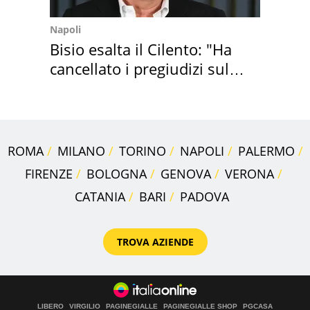
Napoli
Bisio esalta il Cilento: "Ha
cancellato i pregiudizi sul
Sud"
ROMA
MILANO
TORINO
NAPOLI
PALERMO
FIRENZE
BOLOGNA
GENOVA
VERONA
CATANIA
BARI
PADOVA
TROVA AZIENDE
LIBERO
VIRGILIO
PAGINEGIALLE
PAGINEGIALLE SHOP
PGCASA