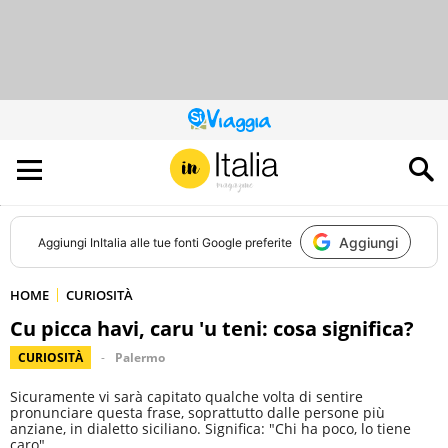
QUESTO
SITO
CONTRIBUISCE
ALL’AUDIENCE
DI
Aggiungi
Aggiungi
InItalia
alle tue fonti Google preferite
HOME
CURIOSITÀ
Cu picca havi, caru 'u teni: cosa significa?
CURIOSITÀ
Palermo
Sicuramente vi sarà capitato qualche volta di sentire
pronunciare questa frase, soprattutto dalle persone più
anziane, in dialetto siciliano. Significa: "Chi ha poco, lo tiene
caro".