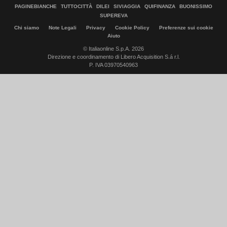
PAGINEBIANCHE
TUTTOCITTÀ
DILEI
SIVIAGGIA
QUIFINANZA
BUONISSIMO
SUPEREVA
Chi siamo
Note Legali
Privacy
Cookie Policy
Preferenze sui cookie
Aiuto
© Italiaonline S.p.A. 2026
Direzione e coordinamento di Libero Acquisition S.á r.l.
P. IVA 03970540963