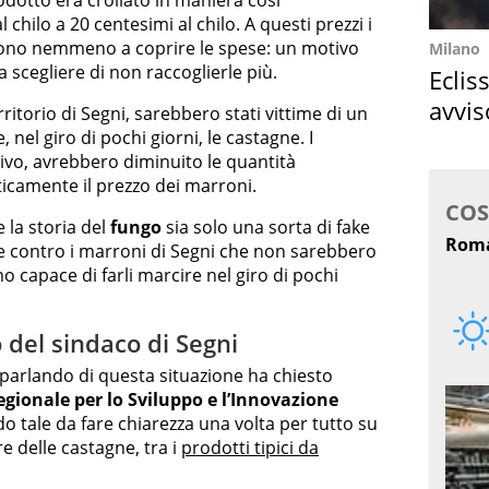
odotto era crollato in maniera così
chilo a 20 centesimi al chilo. A questi prezzi i
ono nemmeno a coprire le spese: un motivo
Milano
a scegliere di non raccoglierle più.
Eclis
avvis
ritorio di Segni, sarebbero stati vittime di un
come
nel giro di pochi giorni, le castagne. I
ivo, avrebbero diminuito le quantità
ticamente il prezzo dei marroni.
e la storia del
fungo
sia solo una sorta di fake
e contro i marroni di Segni che non sarebbero
o capace di farli marcire nel giro di pochi
 del sindaco di Segni
i, parlando di questa situazione ha chiesto
gionale per lo Sviluppo e l’Innovazione
do tale da fare chiarezza una volta per tutto su
 delle castagne, tra i
prodotti tipici da