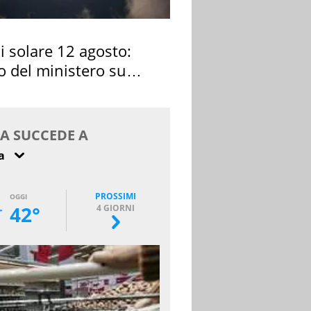
si solare 12 agosto:
o del ministero su
 osservarla