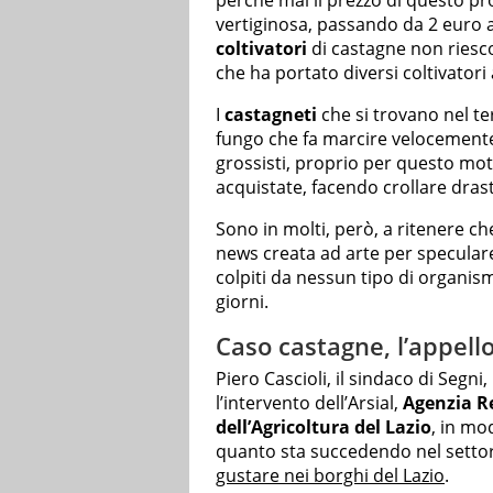
perché mai il prezzo di questo pr
vertiginosa, passando da 2 euro al 
coltivatori
di castagne non riesc
che ha portato diversi coltivatori 
I
castagneti
che si trovano nel ter
fungo che fa marcire velocemente, 
grossisti, proprio per questo mot
acquistate, facendo crollare dras
Sono in molti, però, a ritenere ch
news creata ad arte per specular
colpiti da nessun tipo di organism
giorni.
Caso castagne, l’appello
Piero Cascioli, il sindaco di Segn
l’intervento dell’Arsial,
Agenzia Re
dell’Agricoltura del Lazio
, in mo
quanto sta succedendo nel settore
gustare nei borghi del Lazio
.