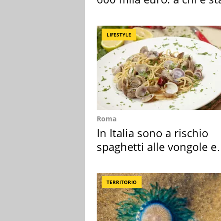
assegnata
LIFESTYLE
Roma
In Italia sono a rischio
spaghetti alle vongole e
sautè di cozze
TERRITORIO