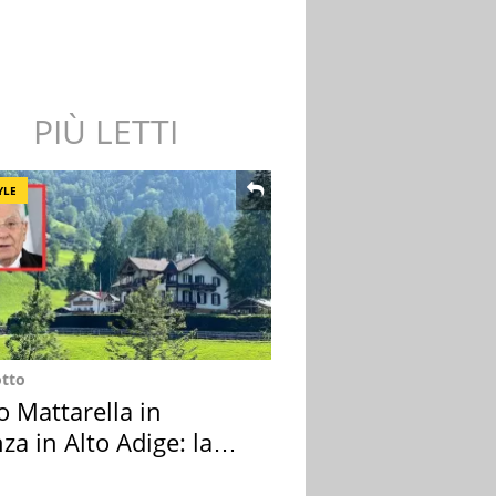
PIÙ LETTI
YLE
otto
o Mattarella in
za in Alto Adige: la
ion scelta