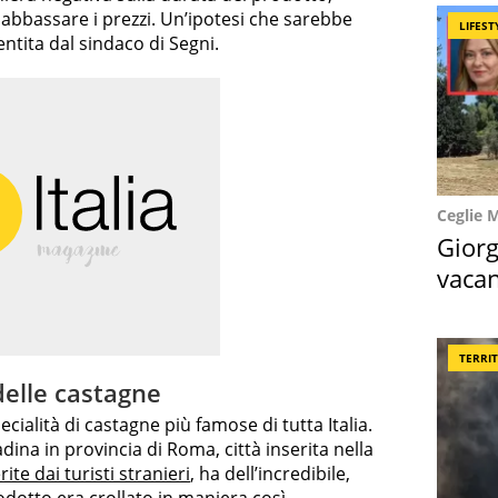
 abbassare i prezzi. Un’ipotesi che sarebbe
LIFEST
ntita dal sindaco di Segni.
Ceglie 
Giorg
vacan
locat
TERRI
 delle castagne
ecialità di castagne più famose di tutta Italia.
dina in provincia di Roma, città inserita nella
ite dai turisti stranieri
, ha dell’incredibile,