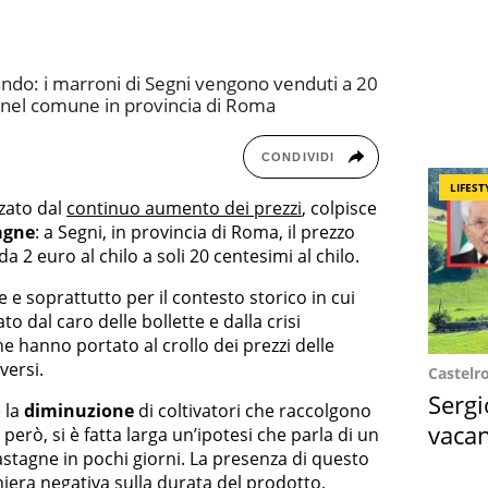
lando: i marroni di Segni vengono venduti a 20
e nel comune in provincia di Roma
CONDIVIDI
LIFEST
zato dal
continuo aumento dei prezzi
, colpisce
agne
: a Segni, in provincia di Roma, il prezzo
 2 euro al chilo a soli 20 centesimi al chilo.
e soprattutto per il contesto storico in cui
ato dal caro delle bollette e dalla crisi
e hanno portato al crollo dei prezzi delle
versi.
Castelr
Sergi
è la
diminuzione
di coltivatori che raccolgono
vacan
però, si è fatta larga un’ipotesi che parla di un
astagne in pochi giorni. La presenza di questo
locat
iera negativa sulla durata del prodotto,