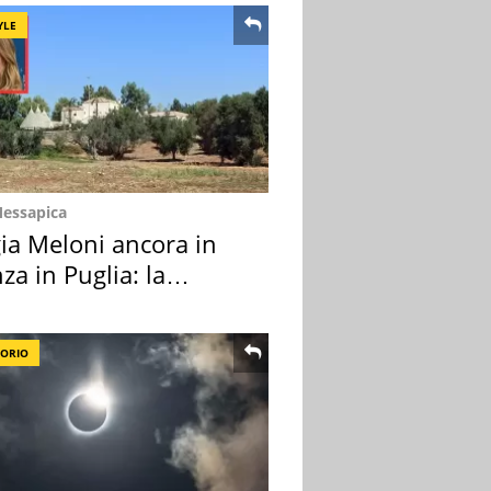
YLE
Messapica
ia Meloni ancora in
za in Puglia: la
ion scelta
TORIO