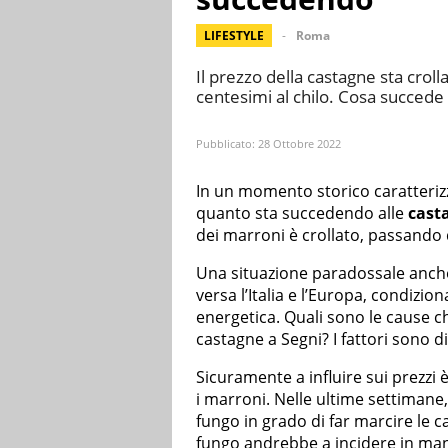
LIFESTYLE
Roma
Il prezzo della castagne sta crol
centesimi al chilo. Cosa succed
Pubblicato:
28 Ottobre 2022
In un momento storico caratteriz
quanto sta succedendo alle
cast
dei marroni è crollato, passando da
Una situazione paradossale anche 
versa l’Italia e l’Europa, condizion
energetica. Quali sono le cause ch
castagne a Segni? I fattori sono di
Sicuramente a influire sui prezzi 
i marroni. Nelle ultime settimane, 
fungo in grado di far marcire le c
fungo andrebbe a incidere in man