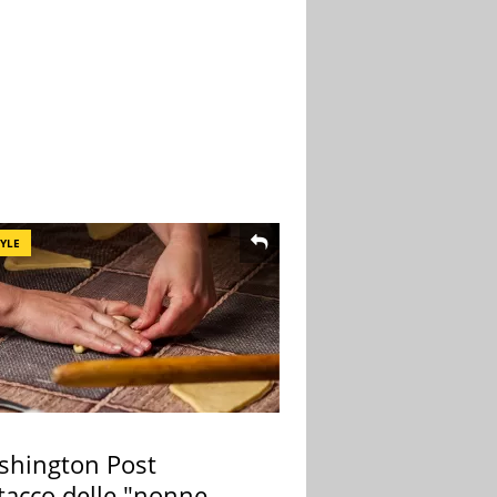
TYLE
ashington Post
ttacco delle "nonne