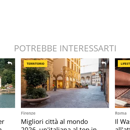
POTREBBE INTERESSARTI
TERRITORIO
LIFES
Firenze
Roma
er
Migliori città al mondo
Il W
ata
2026, un'italiana al top in
all'a