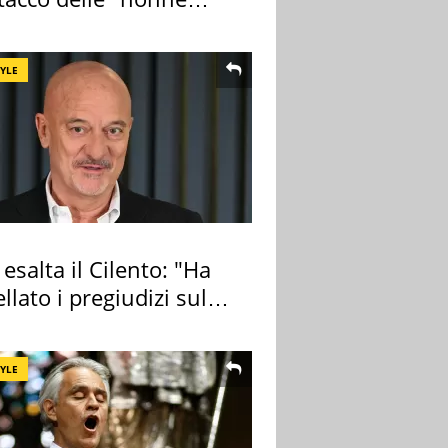
a pasta" a Roma
TYLE
 esalta il Cilento: "Ha
llato i pregiudizi sul
TYLE