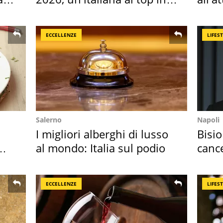
Europa
dell
ECCELLENZE
LIFES
Salerno
Napoli
I migliori alberghi di lusso
Bisio
al mondo: Italia sul podio
cance
Sud"
ECCELLENZE
LIFES