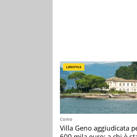
LIFESTYLE
Como
Villa Geno aggiudicata p
600 mila euro: a chi è st