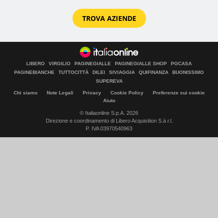
TROVA AZIENDE
LIBERO
VIRGILIO
PAGINEGIALLE
PAGINEGIALLE SHOP
PGCASA
PAGINEBIANCHE
TUTTOCITTÀ
DILEI
SIVIAGGIA
QUIFINANZA
BUONISSIMO
SUPEREVA
Chi siamo
Note Legali
Privacy
Cookie Policy
Preferenze sui cookie
Aiuto
© Italiaonline S.p.A. 2026
Direzione e coordinamento di Libero Acquisition S.á r.l.
P. IVA 03970540963