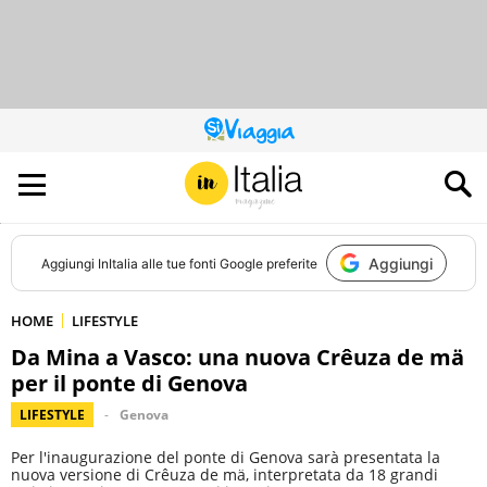
QUESTO
SITO
CONTRIBUISCE
ALL’AUDIENCE
DI
Aggiungi
Aggiungi
InItalia
alle tue fonti Google preferite
HOME
LIFESTYLE
Da Mina a Vasco: una nuova Crêuza de mä
per il ponte di Genova
LIFESTYLE
Genova
Per l'inaugurazione del ponte di Genova sarà presentata la
nuova versione di Crêuza de mä, interpretata da 18 grandi