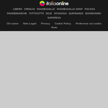
LIBERO
VIRGILIO
PAGINEGIALLE
PAGINEGIALLE SHOP
PGCASA
PAGINEBIANCHE
TUTTOCITTÀ
DILEI
SIVIAGGIA
QUIFINANZA
BUONISSIMO
SUPEREVA
Chi siamo
Note Legali
Privacy
Cookie Policy
Preferenze sui cookie
Aiuto
© Italiaonline S.p.A. 2026
Direzione e coordinamento di Libero Acquisition S.á r.l.
P. IVA 03970540963