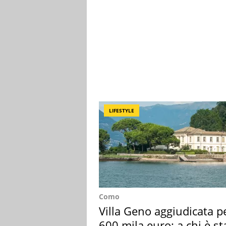
LIFESTYLE
Como
Villa Geno aggiudicata p
600 mila euro: a chi è st