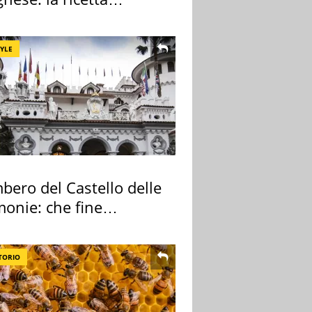
lata" è un caso
TYLE
bero del Castello delle
monie: che fine
no i mobili
TORIO