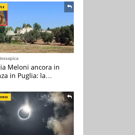
YLE
Messapica
ia Meloni ancora in
za in Puglia: la
ion scelta
TORIO