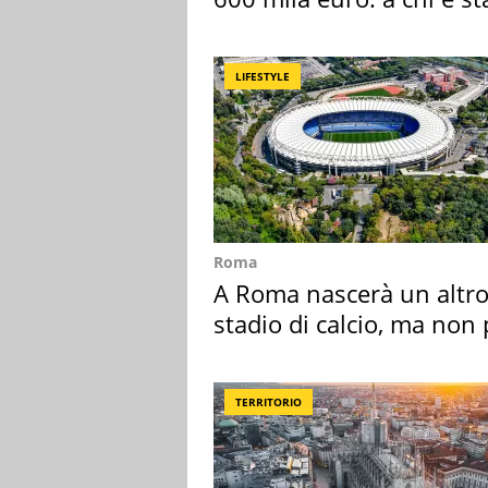
assegnata
LIFESTYLE
Roma
A Roma nascerà un altr
stadio di calcio, ma non 
Roma e Lazio
TERRITORIO