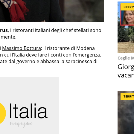
LIFEST
rus
, i ristoranti italiani degli chef stellati sono
amente.
i
Massimo Bottura
: il ristorante di Modena
cui l’Italia deve fare i conti con l’emergenza.
Ceglie 
tate dal governo e abbassa la saracinesca di
Giorg
vacan
locat
TERRI