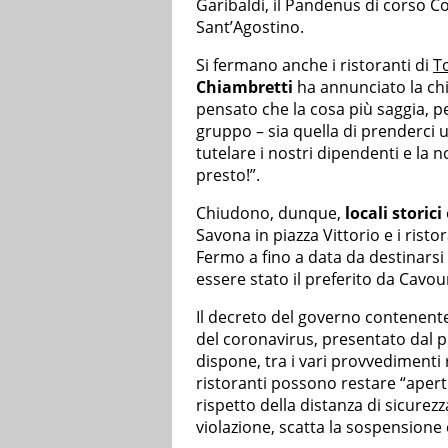
Garibaldi, il Pandenus di corso Co
Sant’Agostino.
Si fermano anche i ristoranti di
T
Chiambretti
ha annunciato la chi
pensato che la cosa più saggia, per
gruppo – sia quella di prenderci u
tutelare i nostri dipendenti e la n
presto!”.
Chiudono, dunque,
locali storici
Savona in piazza Vittorio e i ristora
Fermo a fino a data da destinarsi
essere stato il preferito da Cavou
Il decreto del governo contenente
del coronavirus, presentato dal p
dispone, tra i vari provvedimenti r
ristoranti possono restare “aperti 
rispetto della distanza di sicurezz
violazione, scatta la sospensione de