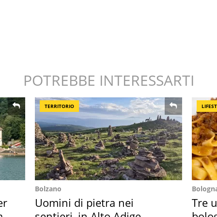
POTREBBE INTERESSARTI
TERRITORIO
LIFES
Bolzano
Bologn
er
Uomini di pietra nei
Tre u
ata
sentieri, in Alto Adige
bolog