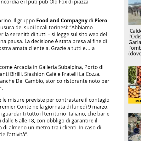
ncordia e il pub pub Old Fox di piazza
orino
. Il gruppo
Food and Compagny
di
Piero
usura dei suoi locali torinesi: “Abbiamo
 la serenità di tutti – si legge sul sito web del
na pausa. La decisione è stata presa al fine di
ostra amata clientela. Grazie a tutti e… a
come Arcadia in Galleria Subalpina, Porto di
nti Birilli, Sfashion Cafè e Fratelli La Cozza.
 anche Del Cambio, storico ristorante noto per
r.
 le misure previste per contrastare il contagio
remier Conte nella giornata di lunedì 9 marzo,
iguardanti tutto il territorio italiano, che bar e
dalle 6 alle 18, con obbligo di garantire il
a di almeno un metro tra i clienti. In caso di
ll’attività”.