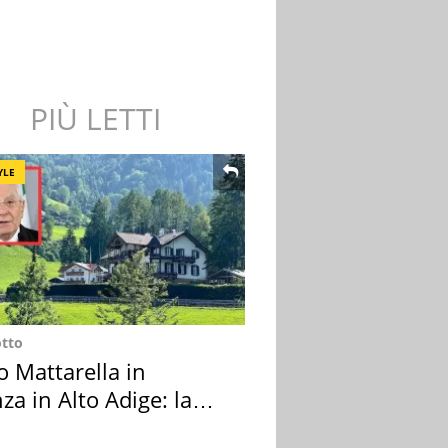
PIÙ LETTI
YLE
otto
o Mattarella in
za in Alto Adige: la
ion scelta