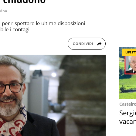
rino
er rispettare le ultime disposizioni
bile i contagi
CONDIVIDI
LIFEST
Castelr
Sergi
vacan
locat