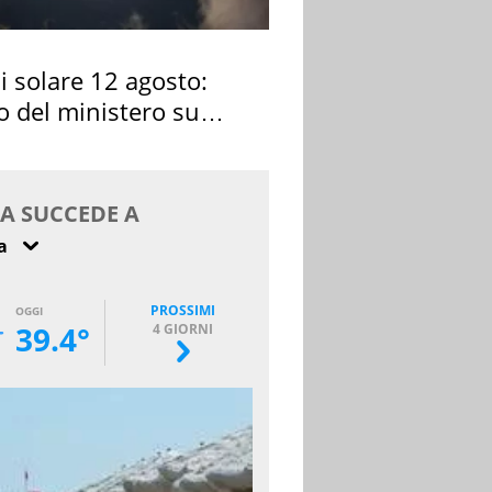
si solare 12 agosto:
o del ministero su
 osservarla