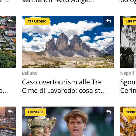
scatta l'allarme
"stel
TERRITORIO
LIFES
Belluno
Napoli
o
Caso overtourism alle Tre
Sgom
per
Cime di Lavaredo: cosa sta
Ceri
succedendo
faran
LIFESTYLE
TERRI