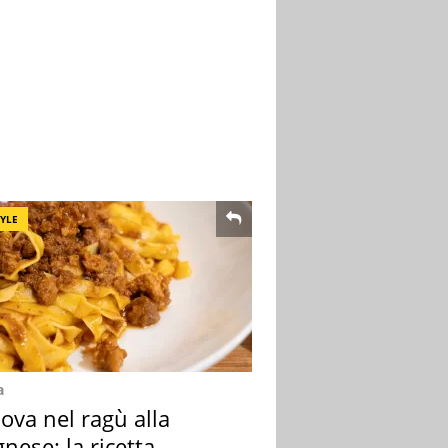
TYLE
a
ova nel ragù alla
nese: la ricetta