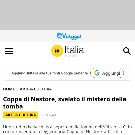
QUESTO
SITO
CONTRIBUISCE
ALL’AUDIENCE
DI
Aggiungi
Aggiungi
InItalia
alle tue fonti Google preferite
HOME
ARTE & CULTURA
Coppa di Nestore, svelato il mistero della
tomba
ARTE & CULTURA
Napoli
Uno studio rivela chi era sepolto nella tomba dell’VIII sec. a.C. in
cui fu rinvenuta la leggendaria Coppa di Nestore, ad Ischia