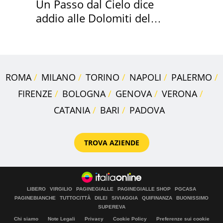
Un Passo dal Cielo dice
addio alle Dolomiti del
Cadore
ROMA
MILANO
TORINO
NAPOLI
PALERMO
FIRENZE
BOLOGNA
GENOVA
VERONA
CATANIA
BARI
PADOVA
TROVA AZIENDE
LIBERO
VIRGILIO
PAGINEGIALLE
PAGINEGIALLE SHOP
PGCASA
PAGINEBIANCHE
TUTTOCITTÀ
DILEI
SIVIAGGIA
QUIFINANZA
BUONISSIMO
SUPEREVA
Chi siamo
Note Legali
Privacy
Cookie Policy
Preferenze sui cookie