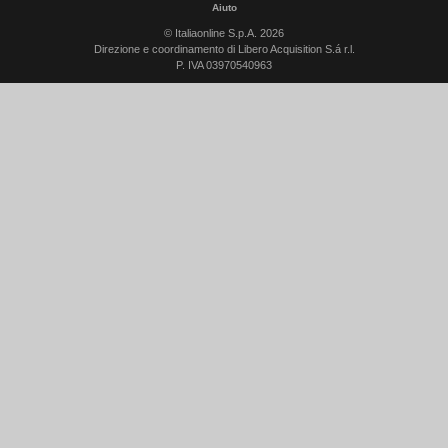
Aiuto
© Italiaonline S.p.A. 2026
Direzione e coordinamento di Libero Acquisition S.á r.l.
P. IVA 03970540963