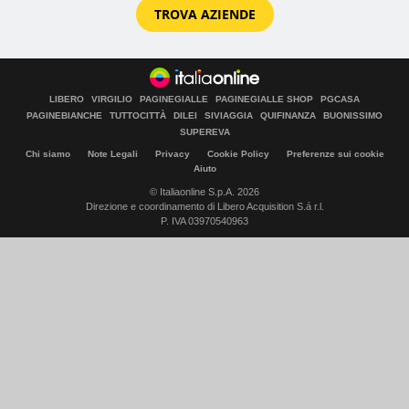
TROVA AZIENDE
LIBERO
VIRGILIO
PAGINEGIALLE
PAGINEGIALLE SHOP
PGCASA
PAGINEBIANCHE
TUTTOCITTÀ
DILEI
SIVIAGGIA
QUIFINANZA
BUONISSIMO
SUPEREVA
Chi siamo
Note Legali
Privacy
Cookie Policy
Preferenze sui cookie
Aiuto
© Italiaonline S.p.A. 2026
Direzione e coordinamento di Libero Acquisition S.á r.l.
P. IVA 03970540963