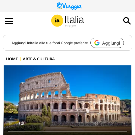
QUESTO
SITO
CONTRIBUISCE
ALL’AUDIENCE
DI
Aggiungi
Aggiungi
InItalia
alle tue fonti Google preferite
HOME
ARTE & CULTURA