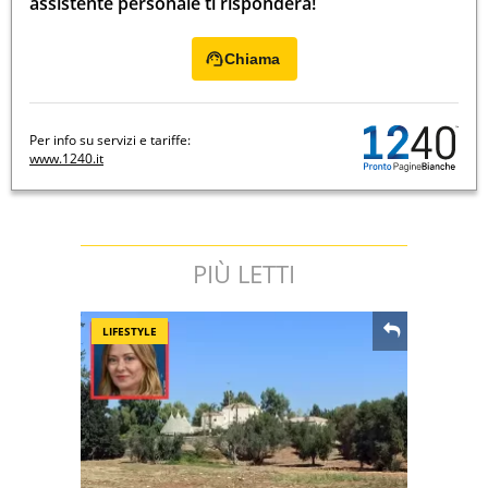
assistente personale ti risponderà!
Chiama
Per info su servizi e tariffe:
www.1240.it
PIÙ LETTI
LIFESTYLE