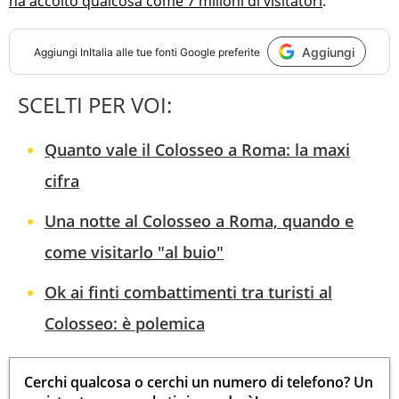
ha accolto qualcosa come 7 milioni di visitatori
.
Aggiungi
Aggiungi
InItalia
alle tue fonti Google preferite
SCELTI PER VOI:
Quanto vale il Colosseo a Roma: la maxi
cifra
Una notte al Colosseo a Roma, quando e
come visitarlo "al buio"
Ok ai finti combattimenti tra turisti al
Colosseo: è polemica
Cerchi qualcosa o cerchi un numero di telefono? Un