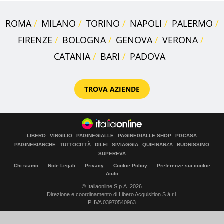
ROMA
MILANO
TORINO
NAPOLI
PALERMO
FIRENZE
BOLOGNA
GENOVA
VERONA
CATANIA
BARI
PADOVA
TROVA AZIENDE
LIBERO
VIRGILIO
PAGINEGIALLE
PAGINEGIALLE SHOP
PGCASA
PAGINEBIANCHE
TUTTOCITTÀ
DILEI
SIVIAGGIA
QUIFINANZA
BUONISSIMO
SUPEREVA
Chi siamo
Note Legali
Privacy
Cookie Policy
Preferenze sui cookie
Aiuto
© Italiaonline S.p.A. 2026
Direzione e coordinamento di Libero Acquisition S.á r.l.
P. IVA 03970540963