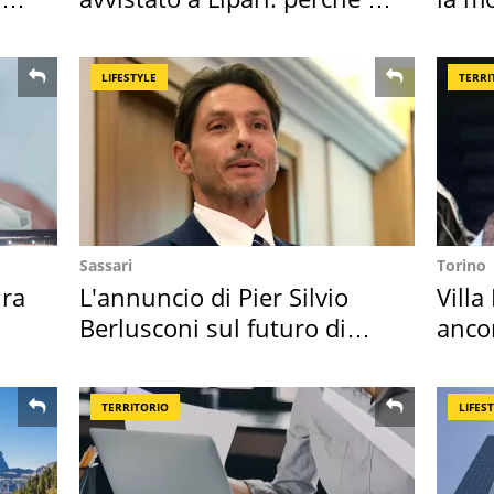
speciale
LIFESTYLE
TERRI
Sassari
Torino
ra
L'annuncio di Pier Silvio
Villa
Berlusconi sul futuro di
anco
Villa Certosa
cost
TERRITORIO
LIFES