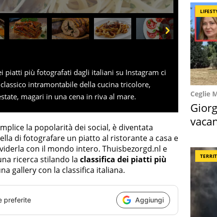
LIFEST
Next
 piatti più fotografati dagli italiani su Instagram ci
 classico intramontabile della cucina tricolore,
Ceglie 
state, magari in una cena in riva al mare.
Giorg
vacan
mplice la popolarità dei social, è diventata
locat
a di fotografare un piatto al ristorante a casa e
viderla con il mondo intero. Thuisbezorgd.nl e
TERRI
a ricerca stilando la
classifica dei piatti più
na gallery con la classifica italiana.
e preferite
Aggiungi