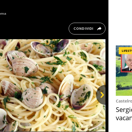
oma
CONDIVIDI
LIFEST
Castelr
Next
Sergi
vacan
locat