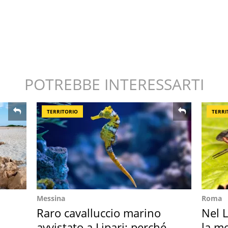
POTREBBE INTERESSARTI
TERRITORIO
TERRI
Messina
Roma
Raro cavalluccio marino
Nel L
o
avvistato a Lipari: perché è
la m