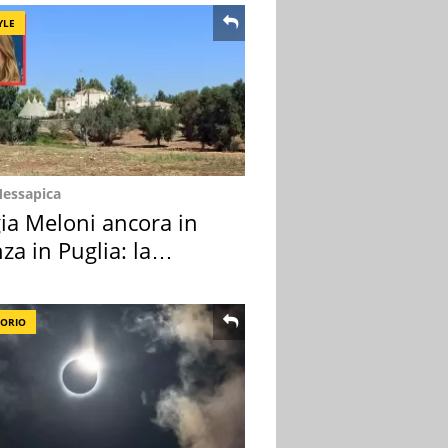
YLE
Messapica
ia Meloni ancora in
za in Puglia: la
ion scelta
TORIO