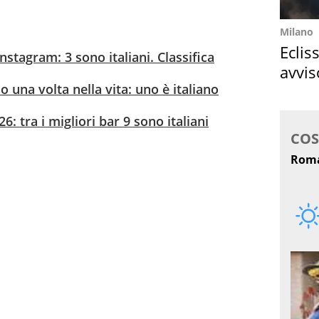
Milano
Eclis
Instagram: 3 sono italiani. Classifica
avvis
o una volta nella vita: uno è italiano
come
: tra i migliori bar 9 sono italiani