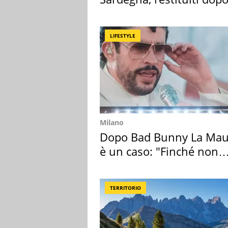
50 anni
LIFESTYLE
Milano
Dopo Bad Bunny La Mau
è un caso: "Finché non
scappa il morto"
TERRITORIO