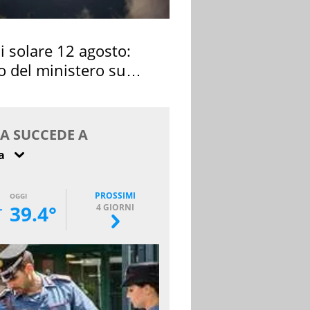
si solare 12 agosto:
o del ministero su
 osservarla