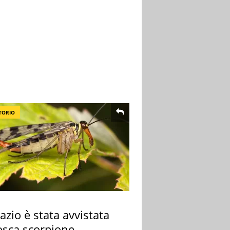
TORIO
azio è stata avvistata
osca scorpione