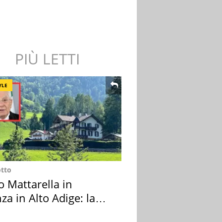
PIÙ LETTI
YLE
otto
o Mattarella in
za in Alto Adige: la
ion scelta