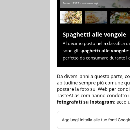
Fonte: 123RF - antonioscarpi
Spaghetti alle vongole
Al decimo posto nella classifica dei
sono gli s
paghetti alle vongole
:
perfetto da consumare durante l'e
Da diversi anni a questa parte, co
abitudine sempre più comune quell
postare la foto sul Web per condi
TasteAtlas.com hanno condotto un
fotografati su Instagram
: ecco u
Aggiungi
InItalia
alle tue fonti Googl