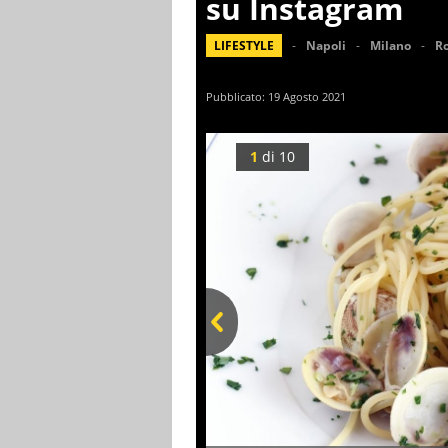
su Instagram
LIFESTYLE
Napoli
Milano
R
Pubblicato:
19 Agosto 2021
1
di
10
Prev