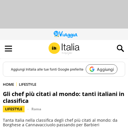
QUESTO
SITO
CONTRIBUISCE
ALL’AUDIENCE
DI
Aggiungi
Aggiungi
InItalia
alle tue fonti Google preferite
HOME
LIFESTYLE
Gli chef più citati al mondo: tanti italiani in
classifica
LIFESTYLE
Roma
Tanta Italia nella classifica degli chef più citati al mondo: da
Borghese a Cannavacciuolo passando per Barbieri