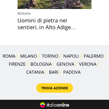
Bolzano
Uomini di pietra nei
sentieri, in Alto Adige
scatta l'allarme
ROMA
MILANO
TORINO
NAPOLI
PALERMO
FIRENZE
BOLOGNA
GENOVA
VERONA
CATANIA
BARI
PADOVA
TROVA AZIENDE