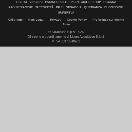
LIBERO
VIRGILIO
PAGINEGIALLE
PAGINEGIALLE SHOP
PGCASA
PAGINEBIANCHE
TUTTOCITTÀ
DILEI
SIVIAGGIA
QUIFINANZA
BUONISSIMO
SUPEREVA
Chi siamo
Note Legali
Privacy
Cookie Policy
Preferenze sui cookie
Aiuto
© Italiaonline S.p.A. 2026
Direzione e coordinamento di Libero Acquisition S.á r.l.
P. IVA 03970540963