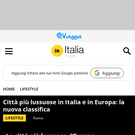
QUESTO
SITO
CONTRIBUISCE
ALL’AUDIENCE
DI
Aggiungi
Aggiungi
InItalia
alle tue fonti Google preferite
HOME
LIFESTYLE
Città più lussuose in Italia e in Europa: la
nuova classifica
LIFESTYLE
Roma