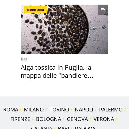
TERRITORIO
Bari
Alga tossica in Puglia, la
mappa delle "bandiere
rosse"
ROMA
MILANO
TORINO
NAPOLI
PALERMO
FIRENZE
BOLOGNA
GENOVA
VERONA
CATANIA
BARI
PADOVA