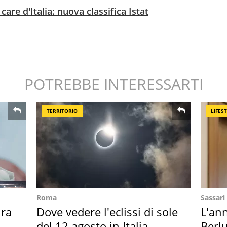
 care d'Italia: nuova classifica Istat
POTREBBE INTERESSARTI
TERRITORIO
LIFES
Roma
Sassari
ra
Dove vedere l'eclissi di sole
L'ann
del 12 agosto in Italia
Berlu