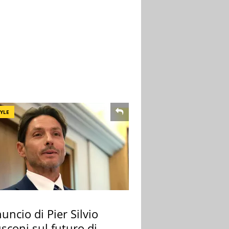
TYLE
uncio di Pier Silvio
sconi sul futuro di