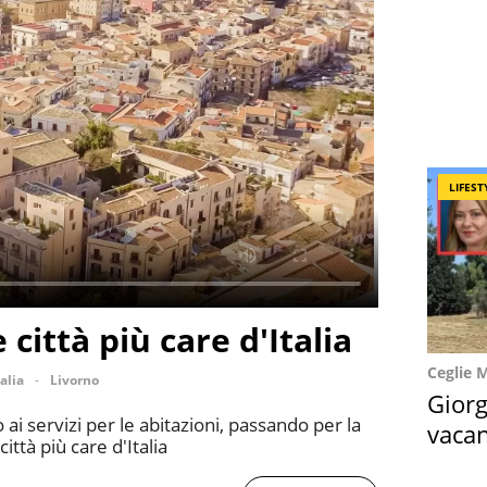
LIFEST
e città più care d'Italia
Ceglie 
talia
Livorno
Giorg
 ai servizi per le abitazioni, passando per la
vacan
città più care d'Italia
locat