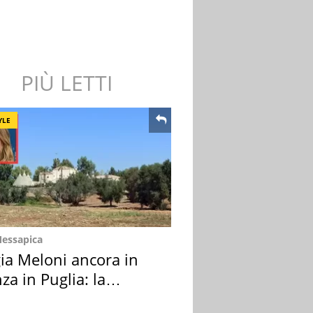
PIÙ LETTI
YLE
Messapica
ia Meloni ancora in
za in Puglia: la
ion scelta