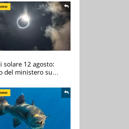
TORIO
si solare 12 agosto:
o del ministero su
 osservarla
TORIO