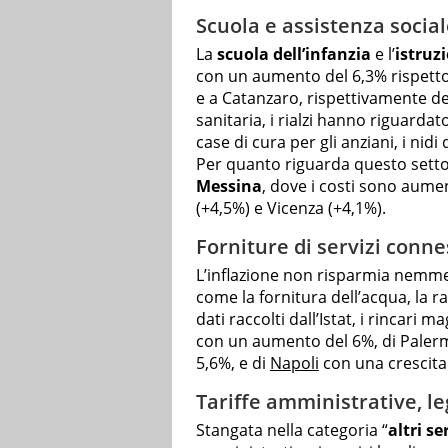
Scuola e assistenza socia
La
scuola dell’infanzia
e l’
istruz
con un aumento del 6,3% rispetto 
e a Catanzaro, rispettivamente de
sanitaria, i rialzi hanno riguardat
case di cura per gli anziani, i nidi 
Per quanto riguarda questo settore
Messina
, dove i costi sono aume
(+4,5%) e Vicenza (+4,1%).
Forniture di servizi conne
L’inflazione non risparmia nemme
come la fornitura dell’acqua, la ra
dati raccolti dall’Istat, i rincari 
con un aumento del 6%, di Palermo 
5,6%, e di
Napoli
con una crescita 
Tariffe amministrative, leg
Stangata nella categoria “
altri se