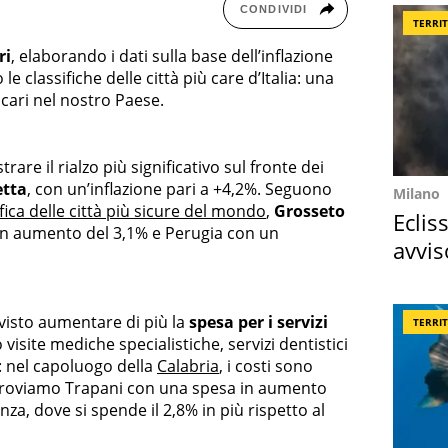
CONDIVIDI
TERRI
ri
, elaborando i dati sulla base dell’inflazione
o le classifiche delle città più care d’Italia: una
cari nel nostro Paese.
trare il rialzo più significativo sul fronte dei
etta
, con un’inflazione pari a +4,2%. Seguono
Milano
ifica delle città più sicure del mondo
,
Grosseto
Eclis
un aumento del 3,1% e Perugia con un
avvis
come
a visto aumentare di più la
spesa per i servizi
TERRI
site mediche specialistiche, servizi dentistici
: nel capoluogo della
Calabria
, i costi sono
o troviamo Trapani con una spesa in aumento
nza, dove si spende il 2,8% in più rispetto al