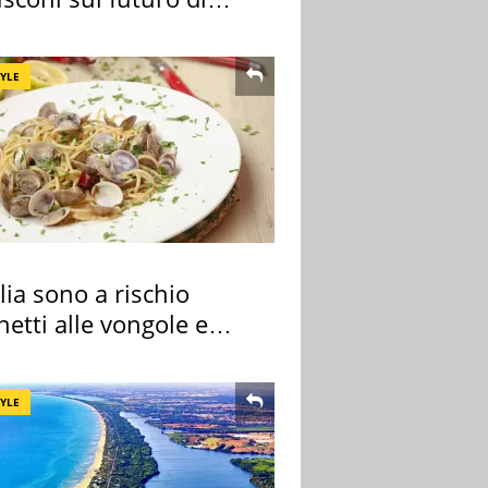
 Certosa
TYLE
alia sono a rischio
etti alle vongole e
 di cozze
TYLE