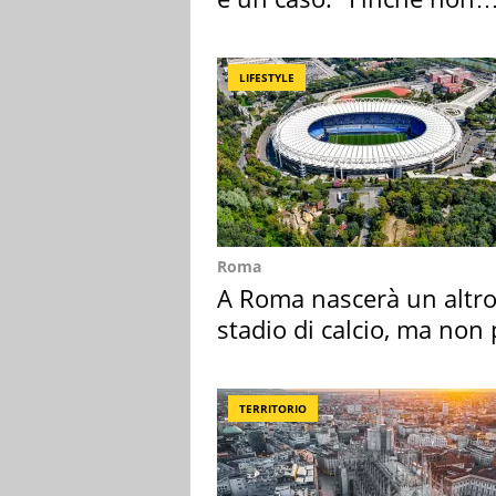
scappa il morto"
LIFESTYLE
Roma
A Roma nascerà un altr
stadio di calcio, ma non 
Roma e Lazio
TERRITORIO