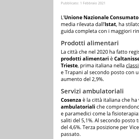
Pubblicato:
1 Febbraio 2021
L’
Unione Nazionale Consumato
media rilevata dall’
Istat
, ha stilat
guida completa con i maggiori rin
Prodotti alimentari
La città che nel 2020 ha fatto regis
prodotti alimentari
è
Caltaniss
Trieste
, prima italiana nella
class
e Trapani al secondo posto con 
aumento del 2,9%.
Servizi ambulatoriali
Cosenza
è la città italiana che h
ambulatoriali
che comprendono vi
e paramedici come la fisioterapia
saliti del 5,1%. Al secondo post
del 4,6%. Terza posizione per Vice
passato.