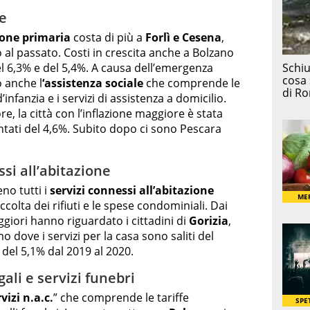
le
ione primaria
costa di più a
Forlì e Cesena
,
al passato. Costi in crescita anche a Bolzano
l 6,3% e del 5,4%. A causa dell’emergenza
o anche l
‘assistenza sociale
che comprende le
d’infanzia e i servizi di assistenza a domicilio.
, la città con l’inflazione maggiore è stata
ntati del 4,6%. Subito dopo ci sono Pescara
ssi all’abitazione
no tutti i
servizi connessi all’abitazione
ccolta dei rifiuti e le spese condominiali. Dai
maggiori hanno riguardato i cittadini di
Gorizia
,
dove i servizi per la casa sono saliti del
del 5,1% dal 2019 al 2020.
ali e servizi funebri
rvizi n.a.c.
” che comprende le tariffe