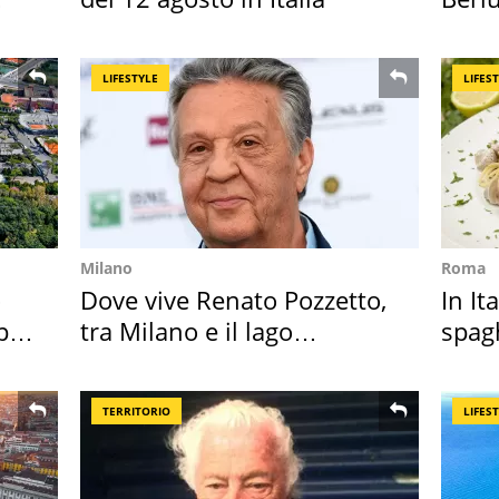
Villa
LIFESTYLE
LIFES
Milano
Roma
o
Dove vive Renato Pozzetto,
In It
per
tra Milano e il lago
spagh
Maggiore
sautè
TERRITORIO
LIFES