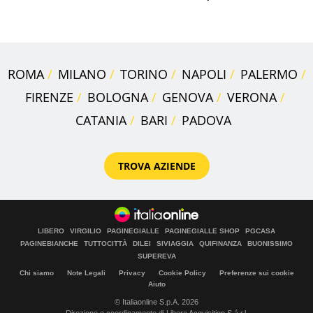
Europa
ROMA
MILANO
TORINO
NAPOLI
PALERMO
FIRENZE
BOLOGNA
GENOVA
VERONA
CATANIA
BARI
PADOVA
TROVA AZIENDE
LIBERO
VIRGILIO
PAGINEGIALLE
PAGINEGIALLE SHOP
PGCASA
PAGINEBIANCHE
TUTTOCITTÀ
DILEI
SIVIAGGIA
QUIFINANZA
BUONISSIMO
SUPEREVA
Chi siamo
Note Legali
Privacy
Cookie Policy
Preferenze sui cookie
Aiuto
© Italiaonline S.p.A. 2026