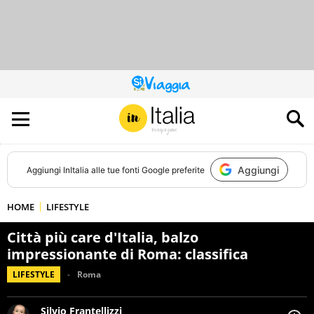
QUESTO
SITO
CONTRIBUISCE
ALL’AUDIENCE
DI
Aggiungi
Aggiungi
InItalia
alle tue fonti Google preferite
HOME
LIFESTYLE
Città più care d'Italia, balzo
impressionante di Roma: classifica
LIFESTYLE
Roma
Silvio Frantellizzi