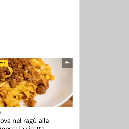
TYLE
a
ova nel ragù alla
nese: la ricetta