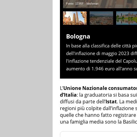
Fonte: 123RF - bbsferrari
Bologna
In base alla classifica delle città pi
dell'inflazione di maggio 2023 dif
l'inflazione tendenziale del Capo
aumento di 1.946 euro all'anno su
L’
Unione Nazionale consumato
d’Italia
: la graduatoria si basa sui
diffusi da parte dell’
Istat
. La medi
regioni più colpite dall’inflazion
quelle che hanno fatto registrare
una famiglia media sono la Basilica