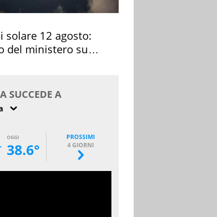
si solare 12 agosto:
o del ministero su
 osservarla