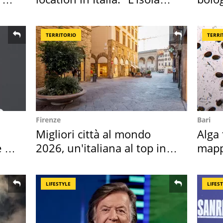
sembra Itaca"
"stel
TERRITORIO
TERRI
Firenze
Bari
Migliori città al mondo
Alga 
 i
2026, un'italiana al top in
mapp
Europa
ross
LIFESTYLE
LIFES