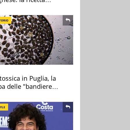
lata" è un caso
TORIO
tossica in Puglia, la
a delle "bandiere
e"
TYLE