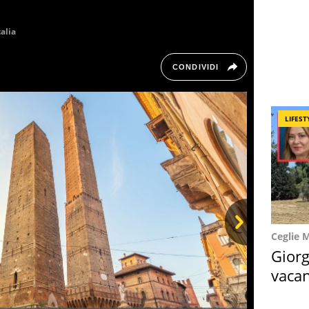
talia
CONDIVIDI
LIFEST
Ceglie 
Next
Giorg
vacan
locat