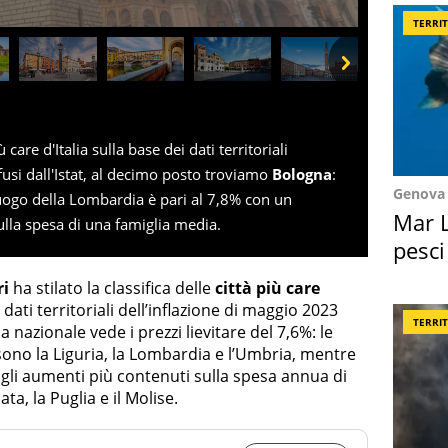
TERRI
Next
ù care d'Italia sulla base dei dati territoriali
fusi dall'Istat, al decimo posto troviamo
Bologna
:
Genova
luogo della Lombardia è pari al 7,8% con un
Mar L
lla spesa di una famiglia media.
pesci
Suez
ri
ha stilato la classifica delle
città più care
 dati territoriali dell’inflazione di maggio 2023
TERRI
a nazionale vede i prezzi lievitare del 7,6%: le
e sono la Liguria, la Lombardia e l’Umbria, mentre
 gli aumenti più contenuti sulla spesa annua di
ta, la Puglia e il Molise.