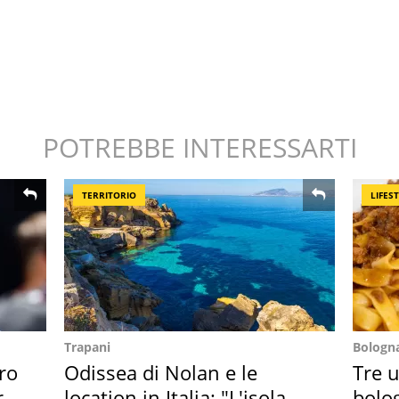
POTREBBE INTERESSARTI
TERRITORIO
LIFES
Trapani
Bologn
ro
Odissea di Nolan e le
Tre u
re
location in Italia: "L'isola
bolog