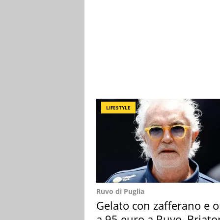
LIFESTYLE
Ruvo di Puglia
Gelato con zafferano e o
a 95 euro a Ruvo, Briato