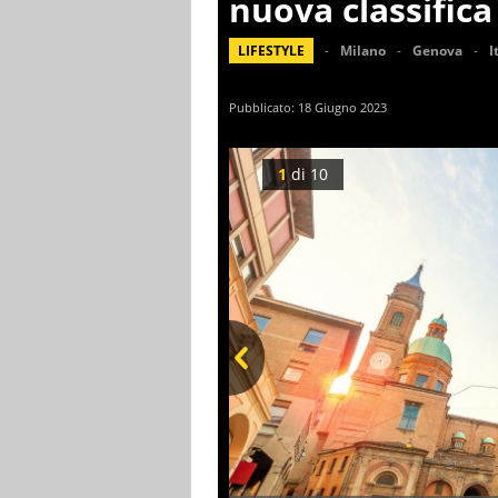
nuova classifica
LIFESTYLE
Milano
Genova
I
Pubblicato:
18 Giugno 2023
1
di
10
Prev