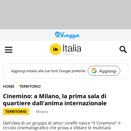
QUESTO
SITO
CONTRIBUISCE
ALL’AUDIENCE
DI
Aggiungi
Aggiungi
InItalia
alle tue fonti Google preferite
HOME
TERRITORIO
Cinemino: a Milano, la prima sala di
quartiere dall'anima internazionale
TERRITORIO
Milano
Dall'idea di un gruppo di amici cinefili nasce "Il Cinemino" il
circolo cinematografico che prova a sfidare le multisala