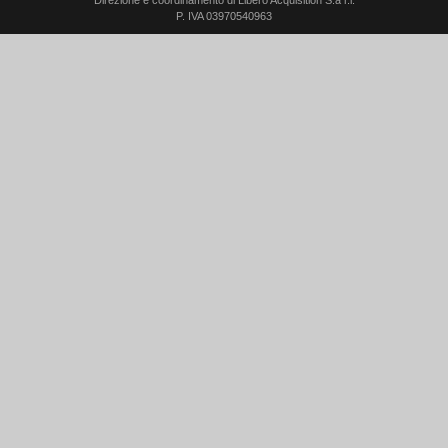
Direzione e coordinamento di Libero Acquisition S.á r.l.
P. IVA 03970540963