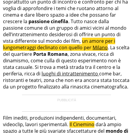
soprattutto un punto di incontro e confronto per chi ha
voglia di approfondire i temi che ruotano attorno al
cinema e dare libero spazio a idee che possano far
crescere la
passione cinefila
. Tutto nasce dalla
passione comune di un gruppo di amici vicini al mondo
dell’intrattenimento desiderosi di offrire un punto di
vista differente sul mondo dei film,
un amore per i
lungometraggi declinato con quello per
Milano
. La scelta
del quartiere
Porta Romana
, zona vivace, ricca di
dinamismo, come culla di questo esperimento non è
stata casuale. Si trova a metà strada tra il centro e la
periferia, ricca di
luoghi di intrattenimento
come bar,
ristoranti e teatri, zona che non era ancora stata toccata
da un progetto finalizzato alla rinascita cinematografica.
Film inediti, produzioni indipendenti, documentari,
videoclip, lavori sperimentali.
Il Cinemino
darà ampio
spazio a tutte le più svariate sfaccettature del
mondo di