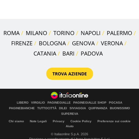
digitale
ROMA
MILANO
TORINO
NAPOLI
PALERMO
FIRENZE
BOLOGNA
GENOVA
VERONA
CATANIA
BARI
PADOVA
TROVA AZIENDE
LIBERO
VIRGILIO
PAGINEGIALLE
PAGINEGIALLE SHOP
PGCASA
PAGINEBIANCHE
TUTTOCITTÀ
DILEI
SIVIAGGIA
QUIFINANZA
BUONISSIMO
SUPEREVA
Chi siamo
Note Legali
Privacy
Cookie Policy
Preferenze sui cookie
Aiuto
© Italiaonline S.p.A. 2026