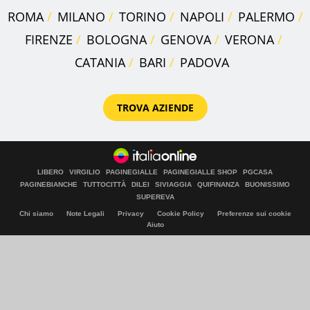
ROMA
MILANO
TORINO
NAPOLI
PALERMO
FIRENZE
BOLOGNA
GENOVA
VERONA
CATANIA
BARI
PADOVA
TROVA AZIENDE
LIBERO
VIRGILIO
PAGINEGIALLE
PAGINEGIALLE SHOP
PGCASA
PAGINEBIANCHE
TUTTOCITTÀ
DILEI
SIVIAGGIA
QUIFINANZA
BUONISSIMO
SUPEREVA
Chi siamo
Note Legali
Privacy
Cookie Policy
Preferenze sui cookie
Aiuto
© Italiaonline S.p.A. 2026
Direzione e coordinamento di Libero Acquisition S.á r.l.
P. IVA 03970540963