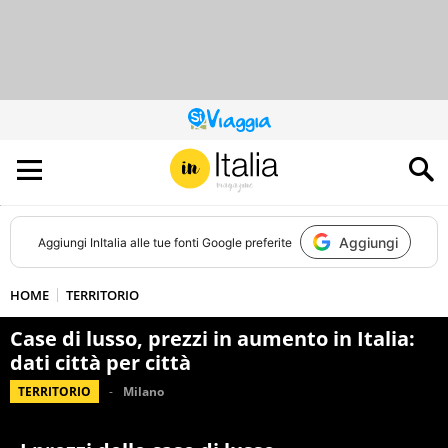
QUESTO
SITO
CONTRIBUISCE
ALL’AUDIENCE
DI
Aggiungi
Aggiungi
InItalia
alle tue fonti Google preferite
HOME
TERRITORIO
Case di lusso, prezzi in aumento in Italia:
dati città per città
TERRITORIO
Milano