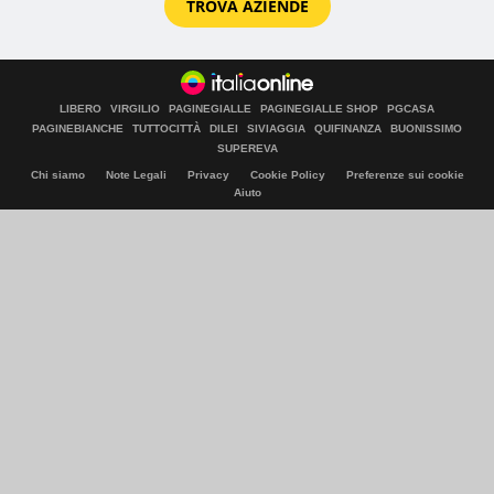
TROVA AZIENDE
LIBERO
VIRGILIO
PAGINEGIALLE
PAGINEGIALLE SHOP
PGCASA
PAGINEBIANCHE
TUTTOCITTÀ
DILEI
SIVIAGGIA
QUIFINANZA
BUONISSIMO
SUPEREVA
Chi siamo
Note Legali
Privacy
Cookie Policy
Preferenze sui cookie
Aiuto
© Italiaonline S.p.A. 2026
Direzione e coordinamento di Libero Acquisition S.á r.l.
P. IVA 03970540963