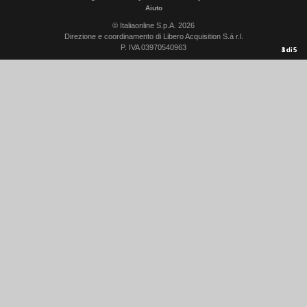
Aiuto
© Italiaonline S.p.A. 2026
Direzione e coordinamento di Libero Acquisition S.á r.l.
P. IVA 03970540963
1
2
3
4
5
di
di
di
di
di
5
5
5
5
5