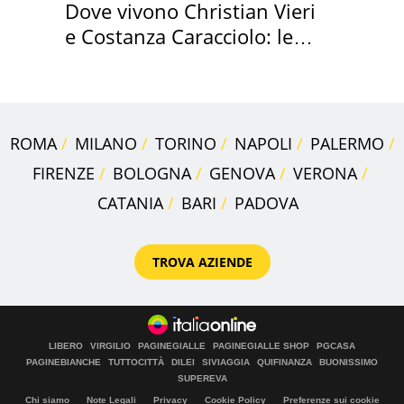
Dove vivono Christian Vieri
e Costanza Caracciolo: le
loro case
ROMA
MILANO
TORINO
NAPOLI
PALERMO
FIRENZE
BOLOGNA
GENOVA
VERONA
CATANIA
BARI
PADOVA
TROVA AZIENDE
LIBERO
VIRGILIO
PAGINEGIALLE
PAGINEGIALLE SHOP
PGCASA
PAGINEBIANCHE
TUTTOCITTÀ
DILEI
SIVIAGGIA
QUIFINANZA
BUONISSIMO
SUPEREVA
Chi siamo
Note Legali
Privacy
Cookie Policy
Preferenze sui cookie