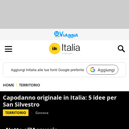
QUESTO
SITO
CONTRIBUISCE
ALL’AUDIENCE
DI
Aggiungi
Aggiungi
InItalia
alle tue fonti Google preferite
HOME
TERRITORIO
Capodanno originale in Italia: 5 idee per
San Silvestro
TERRITORIO
Genova