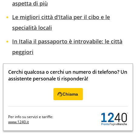
aspetta di più
Le migliori città d'Italia per il cibo e le
specialità locali
In Italia il passaporto è introvabile: le città
peggiori
Cerchi qualcosa o cerchi un numero di telefono? Un
assistente personale ti risponderà!
Chiama
Per info su servizi e tariffe:
www.1240.it