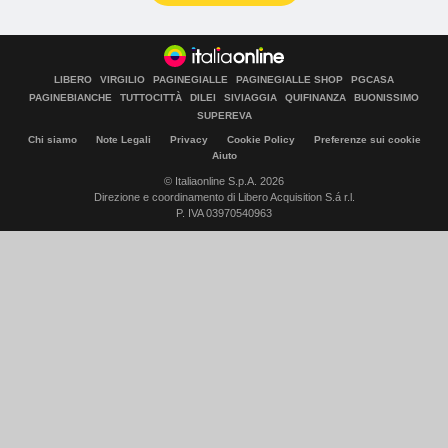
LIBERO
VIRGILIO
PAGINEGIALLE
PAGINEGIALLE SHOP
PGCASA
PAGINEBIANCHE
TUTTOCITTÀ
DILEI
SIVIAGGIA
QUIFINANZA
BUONISSIMO
SUPEREVA
Chi siamo
Note Legali
Privacy
Cookie Policy
Preferenze sui cookie
Aiuto
© Italiaonline S.p.A. 2026
Direzione e coordinamento di Libero Acquisition S.á r.l.
P. IVA 03970540963