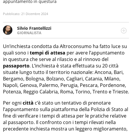
appuntamento in questura
Pubblicato:
21 Dicembre 2024
Silvio Frantellizzi
GIORNALISTA
Giornalista pubblicista. Da oltre dieci anni si occupa di
informazione sul web, scrivendo di sport, attualità,
Un’inchiesta condotta da Altroconsumo ha fatto luce su
cronaca, motori, spettacolo e videogame.
quali sono i
tempi di attesa
per avere l’appuntamento
in questura che serve al rilascio e al rinnovo del
passaporto
. L’inchiesta è stata effettuata su 20 città
situate lungo tutto il territorio nazionale: Ancona, Bari,
Bergamo, Bologna, Bolzano, Cagliari, Catania, Milano,
Napoli, Genova, Palermo, Perugia, Pescara, Pordenone,
Potenza, Reggio Calabria, Roma, Torino, Trento e Trieste.
Per ogni
città
c’è stato un tentativo di prenotare
l’appuntamento sulla piattaforma della Polizia di Stato al
fine di verificare i tempi di attesa per le pratiche relative
al passaporto. Il confronto con i tempi rilevati nella
precedente inchiesta mostra un leggero miglioramento,