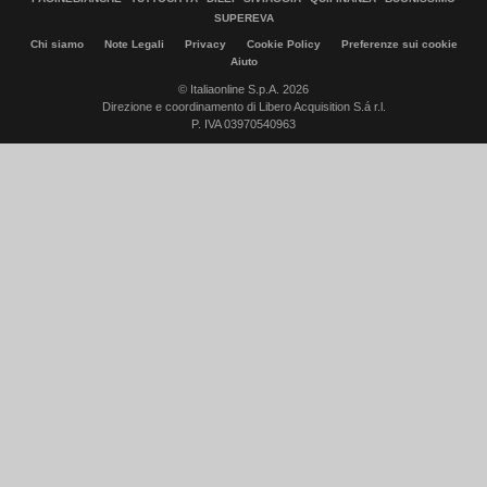
SUPEREVA
Chi siamo
Note Legali
Privacy
Cookie Policy
Preferenze sui cookie
Aiuto
© Italiaonline S.p.A. 2026
Direzione e coordinamento di Libero Acquisition S.á r.l.
P. IVA 03970540963