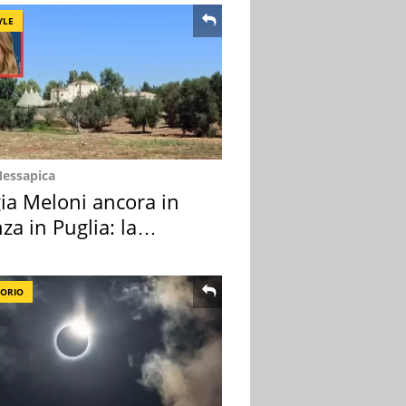
YLE
Messapica
ia Meloni ancora in
za in Puglia: la
ion scelta
TORIO