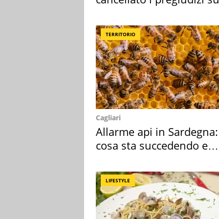
Sud"
TERRITORIO
Cagliari
Allarme api in Sardegna:
cosa sta succedendo e
perché
LIFESTYLE