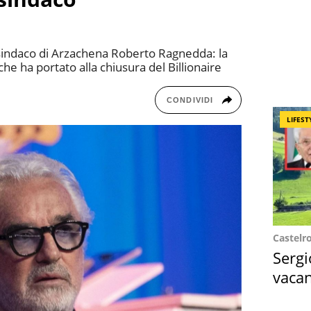
l sindaco di Arzachena Roberto Ragnedda: la
e ha portato alla chiusura del Billionaire
CONDIVIDI
LIFEST
Castelr
Sergi
vacan
locat