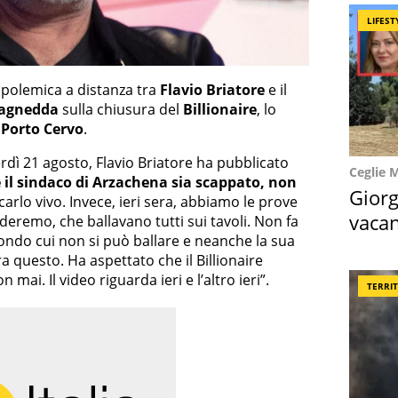
LIFEST
 polemica a distanza tra
Flavio Briatore
e il
Ragnedda
sulla chiusura del
Billionaire
, lo
a
Porto Cervo
.
rdì 21 agosto, Flavio Briatore ha pubblicato
Ceglie 
e il sindaco di Arzachena sia scappato, non
Giorg
carlo vivo. Invece, ieri sera, abbiamo le prove
vacan
deremo, che ballavano tutti sui tavoli. Non fa
ondo cui non si può ballare e neanche la sua
locat
a questo. Ha aspettato che il Billionaire
mai. Il video riguarda ieri e l’altro ieri”.
TERRI