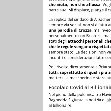
che aiuta, non che affossa
. Vog
parte sua. Mi dispiace, piange il
La
replica del sindaco di Arzach
sempre via social, non si è fatta
una parodia di Crozza
, ma invec
personalmente con Briatore, ma h
stati degli
attacchi personali ch
che le regole vengano rispettat
sempre stato. Le decisioni non v
incontri e considerazioni fatte con 
Poi, rivolto direttamente a Briator
tutti
,
soprattutto di quelli più 
mettersi la mascherina e stare att
Focolaio Covid al Billionai
Nel pieno della polemica tra Flav
Ragnedda è giunta la notizia di
al
al Billionaire
.