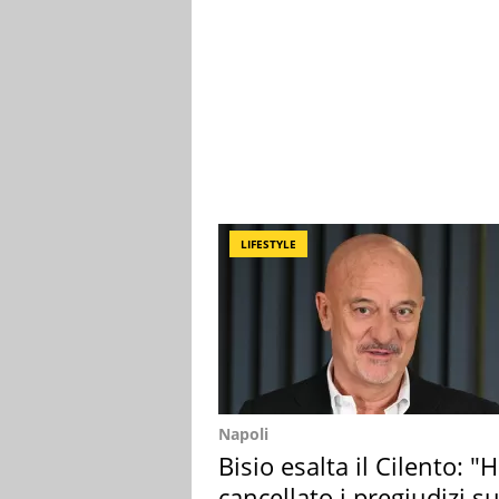
LIFESTYLE
Napoli
Bisio esalta il Cilento: "
cancellato i pregiudizi su