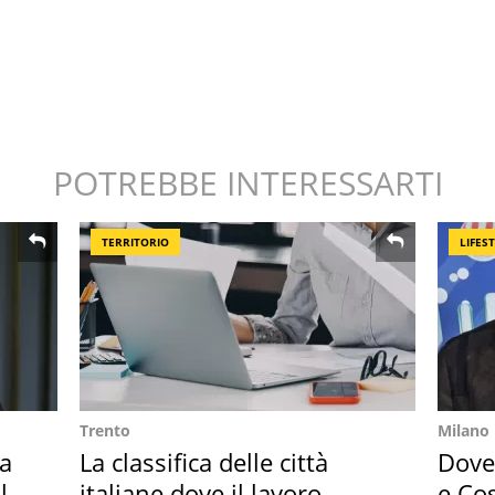
POTREBBE INTERESSARTI
TERRITORIO
LIFES
Trento
Milano
Ha
La classifica delle città
Dove 
l
italiane dove il lavoro
e Cos