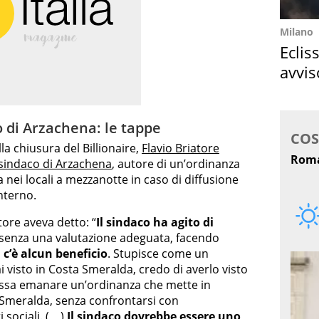
Milano
Eclis
avvis
come
 di Arzachena: le tappe
la chiusura del Billionaire,
Flavio Briatore
 sindaco di Arzachena
, autore di un’ordinanza
nei locali a mezzanotte in caso di diffusione
interno.
tore aveva detto: “
Il sindaco ha agito di
 senza una valutazione adeguata, facendo
 c’è alcun beneficio
. Stupisce come un
ai visto in Costa Smeralda, credo di averlo visto
possa emanare un’ordinanza che mette in
 Smeralda, senza confrontarsi con
i sociali. (…)
Il sindaco dovrebbe essere uno