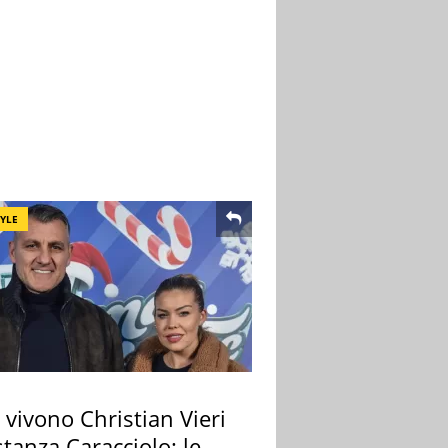
TYLE
vivono Christian Vieri
tanza Caracciolo: le