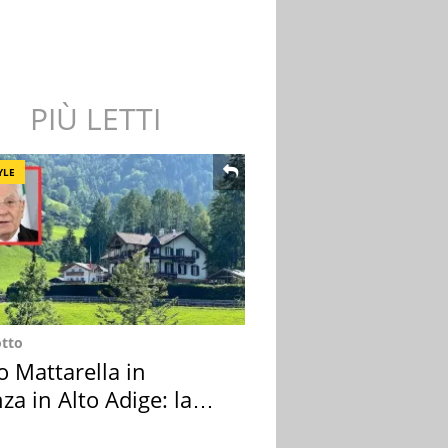
PIÙ LETTI
YLE
otto
o Mattarella in
za in Alto Adige: la
ion scelta