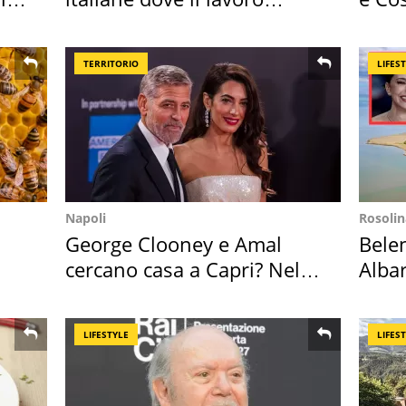
cresce di più
loro 
TERRITORIO
LIFES
Napoli
Rosolin
George Clooney e Amal
Bele
cercano casa a Capri? Nel
Albar
mirino una villa
all'i
LIFESTYLE
LIFES