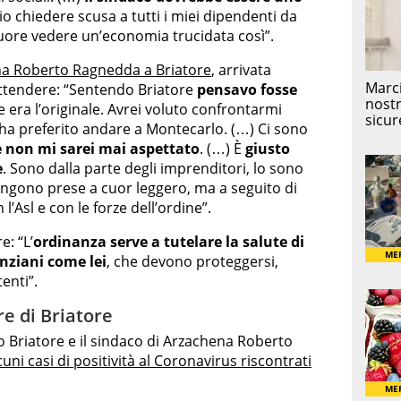
lio chiedere scusa a tutti i miei dipendenti da
 cuore vedere un’economia trucidata così”.
ena Roberto Ragnedda a Briatore
, arrivata
 attendere: “Sentendo Briatore
pensavo fosse
e era l’originale. Avrei voluto confrontarmi
a preferito andare a Montecarlo. (…) Ci sono
e non mi sarei mai aspettato
. (…) È
giusto
e
. Sono dalla parte degli imprenditori, lo sono
engono prese a cuor leggero, ma a seguito di
l’Asl e con le forze dell’ordine”.
e: “L’
ordinanza serve a tutelare la salute di
anziani come lei
, che devono proteggersi,
enti”.
re di Briatore
io Briatore e il sindaco di Arzachena Roberto
cuni casi di positività al Coronavirus riscontrati