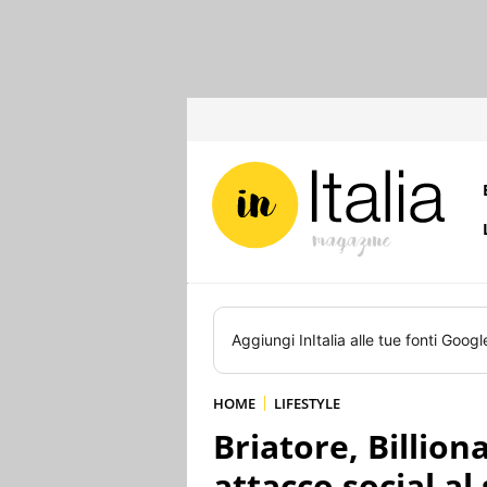
Aggiungi
InItalia
alle tue fonti Googl
HOME
LIFESTYLE
Briatore, Billion
attacco social al