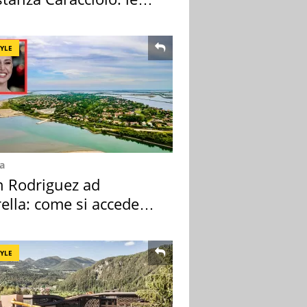
case
TYLE
a
n Rodriguez ad
ella: come si accede
sola privata
TYLE