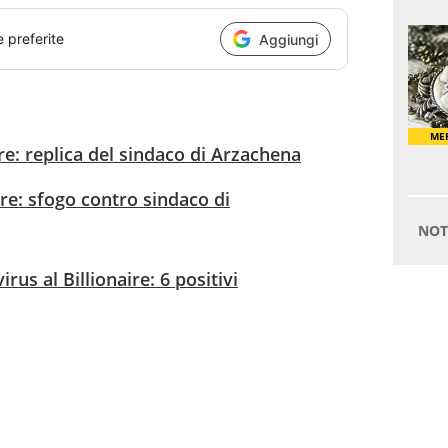
e preferite
Aggiungi
ire: replica del sindaco di Arzachena
ire: sfogo contro sindaco di
rus al Billionaire: 6 positivi