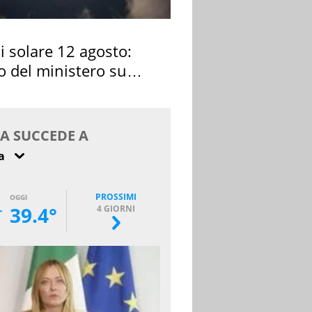
si solare 12 agosto:
o del ministero su
 osservarla