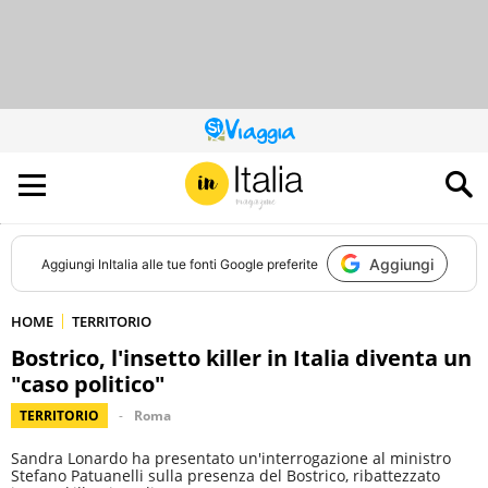
QUESTO
SITO
CONTRIBUISCE
ALL’AUDIENCE
DI
Aggiungi
Aggiungi
InItalia
alle tue fonti Google preferite
HOME
TERRITORIO
Bostrico, l'insetto killer in Italia diventa un
"caso politico"
TERRITORIO
Roma
Sandra Lonardo ha presentato un'interrogazione al ministro
Stefano Patuanelli sulla presenza del Bostrico, ribattezzato