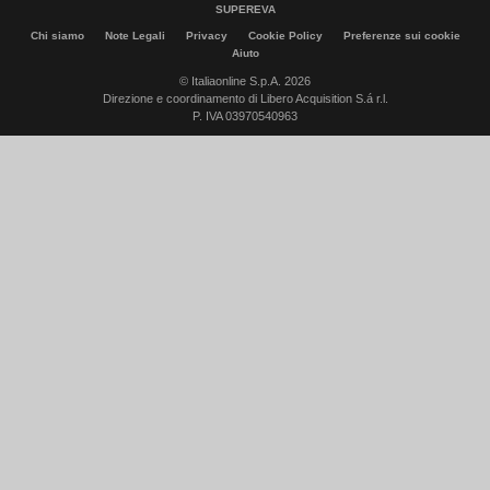
SUPEREVA
Chi siamo
Note Legali
Privacy
Cookie Policy
Preferenze sui cookie
Aiuto
© Italiaonline S.p.A. 2026
Direzione e coordinamento di Libero Acquisition S.á r.l.
P. IVA 03970540963