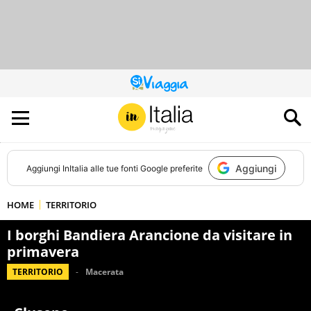
QUESTO
SITO
CONTRIBUISCE
ALL’AUDIENCE
DI
Aggiungi
Aggiungi
InItalia
alle tue fonti Google preferite
HOME
TERRITORIO
I borghi Bandiera Arancione da visitare in
primavera
TERRITORIO
Macerata