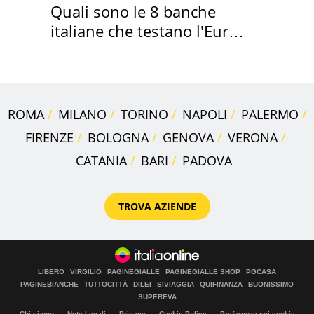
Quali sono le 8 banche
italiane che testano l'Euro
digitale
ROMA
MILANO
TORINO
NAPOLI
PALERMO
FIRENZE
BOLOGNA
GENOVA
VERONA
CATANIA
BARI
PADOVA
TROVA AZIENDE
LIBERO
VIRGILIO
PAGINEGIALLE
PAGINEGIALLE SHOP
PGCASA
PAGINEBIANCHE
TUTTOCITTÀ
DILEI
SIVIAGGIA
QUIFINANZA
BUONISSIMO
SUPEREVA
Chi siamo
Note Legali
Privacy
Cookie Policy
Preferenze sui cookie