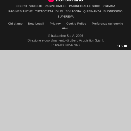
LIBERO
VIRGILIO
PAGINEGIALLE
PAGINEGIALLE SHOP
PGCASA
PAGINEBIANCHE
TUTTOCITTÀ
DILEI
SIVIAGGIA
QUIFINANZA
BUONISSIMO
SUPEREVA
Chi siamo
Note Legali
Privacy
Cookie Policy
Preferenze sui cookie
Aiuto
© Italiaonline S.p.A. 2026
Direzione e coordinamento di Libero Acquisition S.á r.l.
P. IVA 03970540963
10
1
2
3
4
5
6
7
8
9
di
di
di
di
di
di
di
di
di
di
10
10
10
10
10
10
10
10
10
10