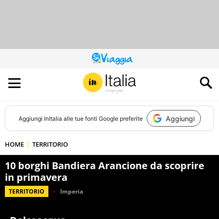
QUESTO
SITO
CONTRIBUISCE
ALL’AUDIENCE
DI
Aggiungi
Aggiungi
InItalia
alle tue fonti Google preferite
HOME
TERRITORIO
10 borghi Bandiera Arancione da scoprire
in primavera
TERRITORIO
Imperia