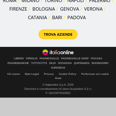
ROMA
MILANO
TORINO
NAPOLI
PALERMO
FIRENZE
BOLOGNA
GENOVA
VERONA
CATANIA
BARI
PADOVA
TROVA AZIENDE
LIBERO
VIRGILIO
PAGINEGIALLE
PAGINEGIALLE SHOP
PGCASA
PAGINEBIANCHE
TUTTOCITTÀ
DILEI
SIVIAGGIA
QUIFINANZA
BUONISSIMO
SUPEREVA
Chi siamo
Note Legali
Privacy
Cookie Policy
Preferenze sui cookie
Aiuto
© Italiaonline S.p.A. 2026
Direzione e coordinamento di Libero Acquisition S.á r.l.
P. IVA 03970540963