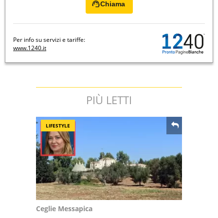
Chiama
Per info su servizi e tariffe:
www.1240.it
PIÙ LETTI
LIFESTYLE
Ceglie Messapica