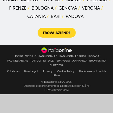
FIRENZE
BOLOGNA
GENOVA
VERONA
CATANIA
BARI
PADOVA
TROVA AZIENDE
LIBERO
VIRGILIO
PAGINEGIALLE
PAGINEGIALLE SHOP
PGCASA
PAGINEBIANCHE
TUTTOCITTÀ
DILEI
SIVIAGGIA
QUIFINANZA
BUONISSIMO
SUPEREVA
Chi siamo
Note Legali
Privacy
Cookie Policy
Preferenze sui cookie
Aiuto
© Italiaonline S.p.A. 2026
Direzione e coordinamento di Libero Acquisition S.á r.l.
P. IVA 03970540963