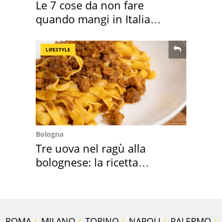
Le 7 cose da non fare
quando mangi in Italia
secondo la BBC
LIFESTYLE
Bologna
Tre uova nel ragù alla
bolognese: la ricetta
"stellata" è un caso
ROMA
MILANO
TORINO
NAPOLI
PALERMO