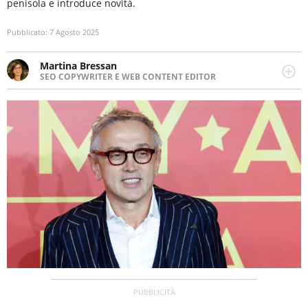
penisola e introduce novità.
Pubblicato:
7 Agosto 2025
Martina Bressan
SEO COPYWRITER E WEB CONTENT EDITOR
Appassionata di viaggi, di trail running e di yoga, ama
scoprire nuovi posti e nuove culture. Curiosa,
determinata e intraprendente adora leggere ma
soprattutto scrivere.