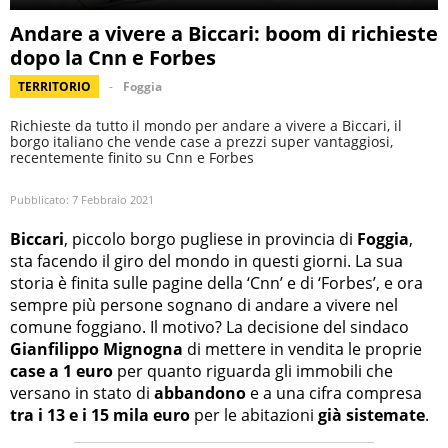
Andare a vivere a Biccari: boom di richieste
dopo la Cnn e Forbes
TERRITORIO
Foggia
Richieste da tutto il mondo per andare a vivere a Biccari, il
borgo italiano che vende case a prezzi super vantaggiosi,
recentemente finito su Cnn e Forbes
Pubblicato:
7 Febbraio 2021
Biccari
, piccolo borgo pugliese in provincia di
Foggia
,
sta facendo il giro del mondo in questi giorni. La sua
storia è finita sulle pagine della ‘Cnn’ e di ‘Forbes’, e ora
sempre più persone sognano di andare a vivere nel
comune foggiano. Il motivo? La decisione del sindaco
Gianfilippo Mignogna
di mettere in vendita le proprie
case a 1 euro
per quanto riguarda gli immobili che
versano in stato di
abbandono
e a una cifra compresa
tra i 13 e i 15 mila euro
per le abitazioni
già sistemate
.