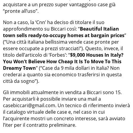
acquistare a un prezzo super vantaggioso case già
“pronte all’uso”.
Non a caso, la ‘Cnn’ ha deciso di titolare il suo
approfondimento su Biccari così: “
Beautiful Italian
town sells ready-to-occupy homes at bargain prices
”
(“Una città italiana bellissima vende case pronte per
essere occupate a prezzi stracciati”). Questo, invece, il
titolo dell’articolo di ‘Forbes’: “
$9,000 Houses In Italy?
You Won’t Believe How Cheap It Is To Move To This
Dreamy Town
” (“Case da 9 mila dollari in Italia? Non
crederai a quanto sia economico trasferirsi in questa
città da sogno”).
Gli immobili attualmente in vendita a Biccari sono 15.
Per acquistarli è possibile inviare una mail a
casebiccari@gmail.com. Un tecnico di riferimento invierà
il catalogo virtuale delle case e, nel caso in cui
l’acquirente mostri un concreto interesse, sarà avviato
l’iter per il contratto preliminare.