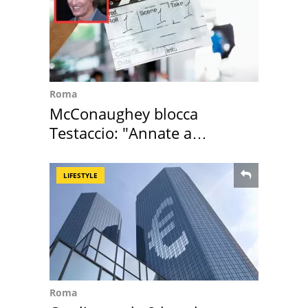
Roma
McConaughey blocca
Testaccio: "Annate a
Positano a rompe er c..."
LIFESTYLE
Roma