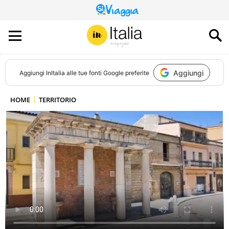
QUESTO
SITO
CONTRIBUISCE
ALL’AUDIENCE
DI
Aggiungi
Aggiungi
InItalia
alle tue fonti Google preferite
HOME
TERRITORIO