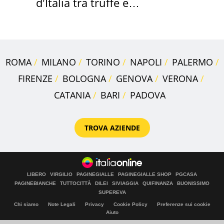
d'Italia tra truffe e
criminalità
ROMA
MILANO
TORINO
NAPOLI
PALERMO
FIRENZE
BOLOGNA
GENOVA
VERONA
CATANIA
BARI
PADOVA
TROVA AZIENDE
LIBERO
VIRGILIO
PAGINEGIALLE
PAGINEGIALLE SHOP
PGCASA
PAGINEBIANCHE
TUTTOCITTÀ
DILEI
SIVIAGGIA
QUIFINANZA
BUONISSIMO
SUPEREVA
Chi siamo
Note Legali
Privacy
Cookie Policy
Preferenze sui cookie
Aiuto