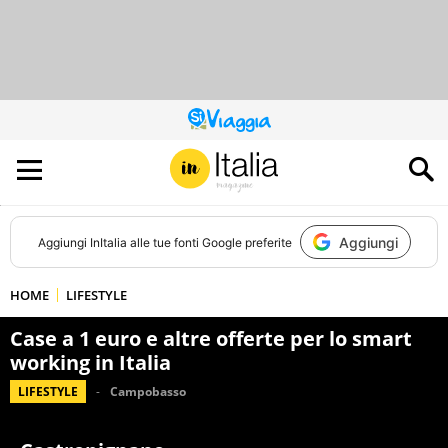
QUESTO
SITO
CONTRIBUISCE
ALL’AUDIENCE
DI
Aggiungi
Aggiungi
InItalia
alle tue fonti Google preferite
HOME
LIFESTYLE
Case a 1 euro e altre offerte per lo smart
working in Italia
LIFESTYLE
Campobasso