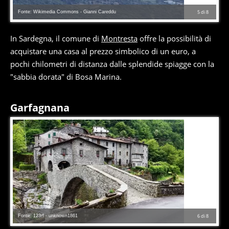
Fonte: Wikimedia Commons - Gianni Careddu
5
di
8
In Sardegna, il comune di
Montresta
offre la possibilità di
acquistare una casa al prezzo simbolico di un euro, a
pochi chilometri di distanza dalle splendide spiagge con la
"sabbia dorata" di Bosa Marina.
Garfagnana
Fonte: 123rf - unknown1861
6
di
8