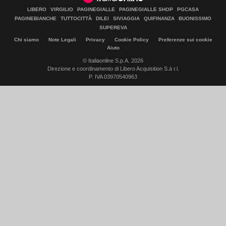
LIBERO
VIRGILIO
PAGINEGIALLE
PAGINEGIALLE SHOP
PGCASA
PAGINEBIANCHE
TUTTOCITTÀ
DILEI
SIVIAGGIA
QUIFINANZA
BUONISSIMO
SUPEREVA
Chi siamo
Note Legali
Privacy
Cookie Policy
Preferenze sui cookie
Aiuto
© Italiaonline S.p.A. 2026
Direzione e coordinamento di Libero Acquisition S.á r.l.
P. IVA 03970540963