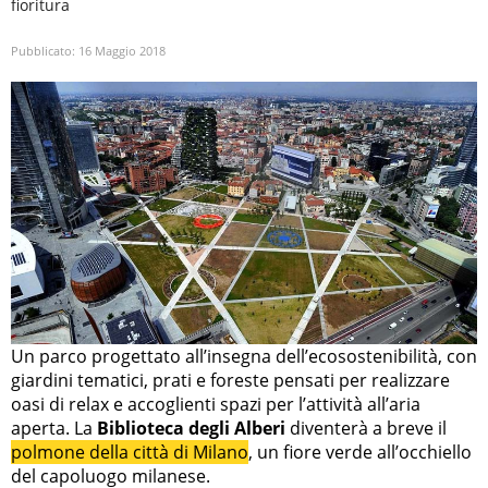
fioritura
Pubblicato:
16 Maggio 2018
Un parco progettato all’insegna dell’ecosostenibilità, con
giardini tematici, prati e foreste pensati per realizzare
oasi di relax e accoglienti spazi per l’attività all’aria
aperta. La
Biblioteca degli Alberi
diventerà a breve il
polmone della città di Milano
, un fiore verde all’occhiello
del capoluogo milanese.