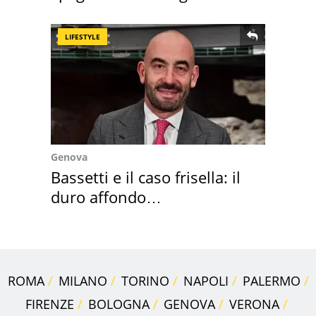
sautè di cozze
LIFESTYLE
Genova
Bassetti e il caso frisella: il
duro affondo
dell'infettivologo
ROMA
MILANO
TORINO
NAPOLI
PALERMO
FIRENZE
BOLOGNA
GENOVA
VERONA