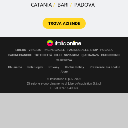
CATANIA
BARI
PADOVA
TROVA AZIENDE
LIBERO
VIRGILIO
PAGINEGIALLE
PAGINEGIALLE SHOP
PGCASA
PAGINEBIANCHE
TUTTOCITTÀ
DILEI
SIVIAGGIA
QUIFINANZA
BUONISSIMO
SUPEREVA
Chi siamo
Note Legali
Privacy
Cookie Policy
Preferenze sui cookie
Aiuto
© Italiaonline S.p.A. 2026
Direzione e coordinamento di Libero Acquisition S.á r.l.
P. IVA 03970540963