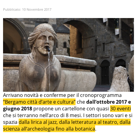
Pubblicato:
10 Novembre 2017
Arrivano novità e conferme per il cronoprogramma
“Bergamo città d’arte e cultura”
che
dall’ottobre 2017 e
giugno 2018
propone un cartellone con quasi
30 eventi
che si terranno nell’arco di 8 mesi. I settori sono vari e si
spazia
dalla lirica al jazz, dalla letteratura al teatro, dalla
scienza all’archeologia fino alla botanica
.