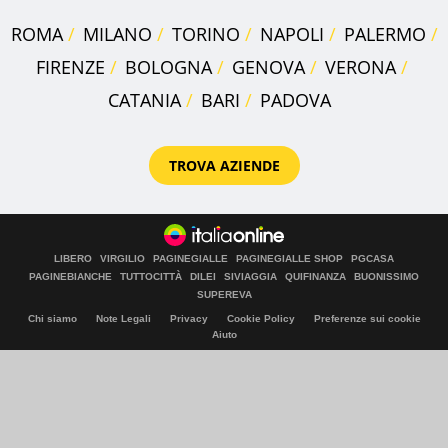
ROMA
MILANO
TORINO
NAPOLI
PALERMO
FIRENZE
BOLOGNA
GENOVA
VERONA
CATANIA
BARI
PADOVA
TROVA AZIENDE
LIBERO
VIRGILIO
PAGINEGIALLE
PAGINEGIALLE SHOP
PGCASA
PAGINEBIANCHE
TUTTOCITTÀ
DILEI
SIVIAGGIA
QUIFINANZA
BUONISSIMO
SUPEREVA
Chi siamo
Note Legali
Privacy
Cookie Policy
Preferenze sui cookie
Aiuto
© Italiaonline S.p.A. 2026
Direzione e coordinamento di Libero Acquisition S.á r.l.
P. IVA 03970540963