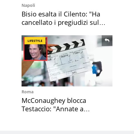
Napoli
Bisio esalta il Cilento: "Ha
cancellato i pregiudizi sul
Sud"
LIFESTYLE
Roma
McConaughey blocca
Testaccio: "Annate a
Positano a rompe er c..."