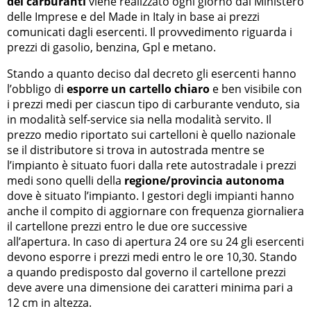
dei carburanti
viene realizzato ogni giorno dal Ministero
delle Imprese e del Made in Italy in base ai prezzi
comunicati dagli esercenti. Il provvedimento riguarda i
prezzi di gasolio, benzina, Gpl e metano.
Stando a quanto deciso dal decreto gli esercenti hanno
l’obbligo di
esporre un cartello chiaro
e ben visibile con
i prezzi medi per ciascun tipo di carburante venduto, sia
in modalità self-service sia nella modalità servito. Il
prezzo medio riportato sui cartelloni è quello nazionale
se il distributore si trova in autostrada mentre se
l’impianto è situato fuori dalla rete autostradale i prezzi
medi sono quelli della
regione/provincia autonoma
dove è situato l’impianto. I gestori degli impianti hanno
anche il compito di aggiornare con frequenza giornaliera
il cartellone prezzi entro le due ore successive
all’apertura. In caso di apertura 24 ore su 24 gli esercenti
devono esporre i prezzi medi entro le ore 10,30. Stando
a quando predisposto dal governo il cartellone prezzi
deve avere una dimensione dei caratteri minima pari a
12 cm in altezza.