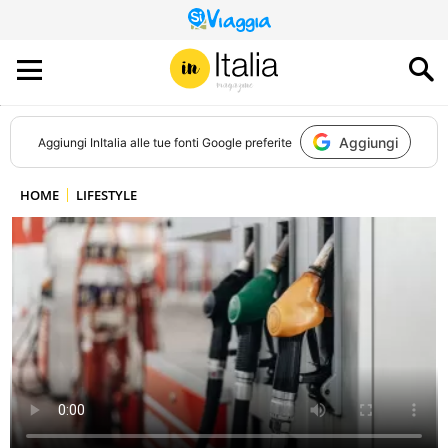
QUESTO
SITO
CONTRIBUISCE
ALL’AUDIENCE
DI
Aggiungi
Aggiungi
InItalia
alle tue fonti Google preferite
HOME
LIFESTYLE