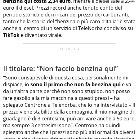
benzina qui costa 2,34 euro
, mentre il diesel sale a 2,44
euro il diesel. Prezzi record anche tenuto conto del
periodo storico e dei rincari del prezzo dei carburanti,
tanto che la storia del “benzinaio più caro d’Italia” è stata
anche al centro di un servizio di TeleNorba condiviso su
TikTok
e diventato virale.
Il titolare: “Non faccio benzina qui”
“Sono consapevole di questa cosa, personalmente mi
dispiace, io
sono il primo che non fa benzina qui
e va
da un’altra parte perché non sono stupido, non posso
fare gasolio alla mia macchina a questi pressi – ha
spiegato Centrone a Telenorba, che lo ha intervistato – Il
prezzo viene stabilito dalla compagnia, il mio margine di
guadagno è di 3 centesimi, può arrivare anche a 50 euro,
ma sempre 3 centesimi sono”. Centrone ha quindi
spiegato anche che i prezzi sono più alti ormai da diversi
anno, e che si sono abbassati soltanto quando i benzinai