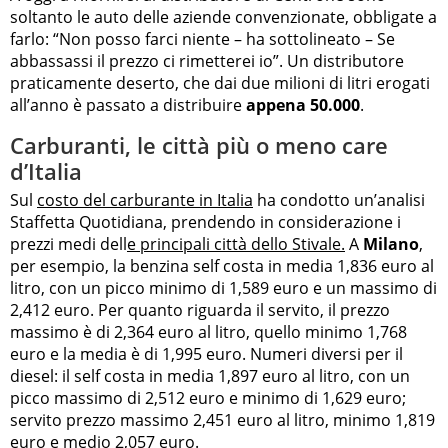
soltanto le auto delle aziende convenzionate, obbligate a
farlo: “Non posso farci niente – ha sottolineato – Se
abbassassi il prezzo ci rimetterei io”. Un distributore
praticamente deserto, che dai due milioni di litri erogati
all’anno è passato a distribuire
appena 50.000
.
Carburanti, le città più o meno care
d’Italia
Sul
costo del carburante in Italia
ha condotto un’analisi
Staffetta Quotidiana, prendendo in considerazione i
prezzi medi dell
e principali città dello Stivale.
A
Milano
,
per esempio, la benzina self costa in media 1,836 euro al
litro, con un picco minimo di 1,589 euro e un massimo di
2,412 euro. Per quanto riguarda il servito, il prezzo
massimo è di 2,364 euro al litro, quello minimo 1,768
euro e la media è di 1,995 euro. Numeri diversi per il
diesel: il self costa in media 1,897 euro al litro, con un
picco massimo di 2,512 euro e minimo di 1,629 euro;
servito prezzo massimo 2,451 euro al litro, minimo 1,819
euro e medio 2,057 euro.