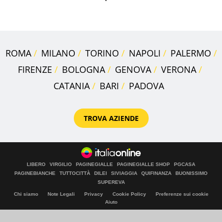
ROMA
MILANO
TORINO
NAPOLI
PALERMO
FIRENZE
BOLOGNA
GENOVA
VERONA
CATANIA
BARI
PADOVA
TROVA AZIENDE
LIBERO
VIRGILIO
PAGINEGIALLE
PAGINEGIALLE SHOP
PGCASA
PAGINEBIANCHE
TUTTOCITTÀ
DILEI
SIVIAGGIA
QUIFINANZA
BUONISSIMO
SUPEREVA
Chi siamo
Note Legali
Privacy
Cookie Policy
Preferenze sui cookie
Aiuto
© Italiaonline S.p.A. 2026