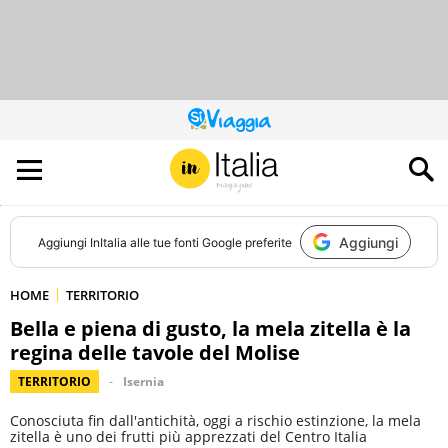
QUESTO
SITO
CONTRIBUISCE
ALL’AUDIENCE
DI
Aggiungi
Aggiungi
InItalia
alle tue fonti Google preferite
HOME
TERRITORIO
Bella e piena di gusto, la mela zitella è la
regina delle tavole del Molise
TERRITORIO
Isernia
Conosciuta fin dall'antichità, oggi a rischio estinzione, la mela
zitella è uno dei frutti più apprezzati del Centro Italia