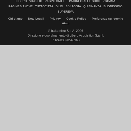
LIBERO
VIRGILIO
PAGINEGIALLE
PAGINEGIALLE SHOP
PGCASA
PAGINEBIANCHE
TUTTOCITTÀ
DILEI
SIVIAGGIA
QUIFINANZA
BUONISSIMO
SUPEREVA
Chi siamo
Note Legali
Privacy
Cookie Policy
Preferenze sui cookie
Aiuto
© Italiaonline S.p.A. 2026
Direzione e coordinamento di Libero Acquisition S.á r.l.
P. IVA 03970540963