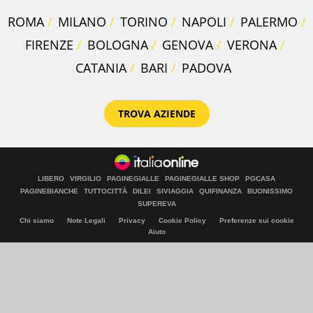
ROMA
MILANO
TORINO
NAPOLI
PALERMO
FIRENZE
BOLOGNA
GENOVA
VERONA
CATANIA
BARI
PADOVA
TROVA AZIENDE
LIBERO
VIRGILIO
PAGINEGIALLE
PAGINEGIALLE SHOP
PGCASA
PAGINEBIANCHE
TUTTOCITTÀ
DILEI
SIVIAGGIA
QUIFINANZA
BUONISSIMO
SUPEREVA
Chi siamo
Note Legali
Privacy
Cookie Policy
Preferenze sui cookie
Aiuto
© Italiaonline S.p.A. 2026
Direzione e coordinamento di Libero Acquisition S.á r.l.
P. IVA 03970540963