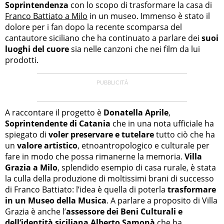
Soprintendenza
con lo scopo di trasformare la casa di
Franco Battiato a Milo
in un museo. Immenso è stato il
dolore per i fan dopo la recente scomparsa del
cantautore siciliano che ha continuato a parlare dei
suoi
luoghi del cuore
sia nelle canzoni che nei film da lui
prodotti.
A raccontare il progetto è
Donatella Aprile
,
Soprintendente di Catania
che in una nota ufficiale ha
spiegato di
voler preservare e tutelare
tutto ciò che ha
un
valore artistico
, etnoantropologico e culturale per
fare in modo che possa rimanerne la memoria.
Villa
Grazia a Milo
, splendido esempio di casa rurale, è stata
la culla della produzione di moltissimi brani di successo
di Franco Battiato: l’idea è quella di poterla
trasformare
in un Museo della Musica
. A parlare a proposito di Villa
Grazia è anche l’
assessore dei Beni Culturali e
dell’identità siciliana Alberto Samonà
che ha