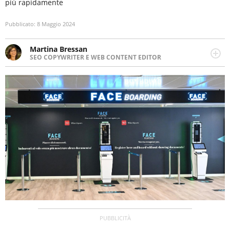
più rapidamente
Pubblicato:
8 Maggio 2024
Martina Bressan
SEO COPYWRITER E WEB CONTENT EDITOR
Appassionata di viaggi, di trail running e di yoga, ama
scoprire nuovi posti e nuove culture. Curiosa,
determinata e intraprendente adora leggere ma
soprattutto scrivere.