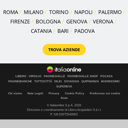
ROMA
MILANO
TORINO
NAPOLI
PALERMO
FIRENZE
BOLOGNA
GENOVA
VERONA
CATANIA
BARI
PADOVA
TROVA AZIENDE
LIBERO
VIRGILIO
PAGINEGIALLE
PAGINEGIALLE SHOP
PGCASA
PAGINEBIANCHE
TUTTOCITTÀ
DILEI
SIVIAGGIA
QUIFINANZA
BUONISSIMO
SUPEREVA
Chi siamo
Note Legali
Privacy
Cookie Policy
Preferenze sui cookie
Aiuto
© Italiaonline S.p.A. 2026
Direzione e coordinamento di Libero Acquisition S.á r.l.
P. IVA 03970540963