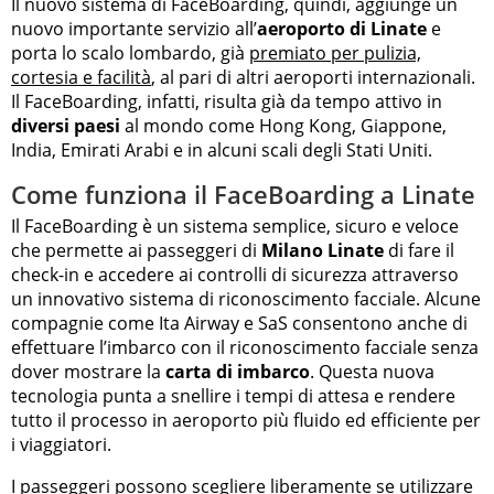
Il nuovo sistema di FaceBoarding, quindi, aggiunge un
nuovo importante servizio all’
aeroporto di Linate
e
porta lo scalo lombardo, già
premiato per pulizia,
cortesia e facilità
, al pari di altri aeroporti internazionali.
Il FaceBoarding, infatti, risulta già da tempo attivo in
diversi paesi
al mondo come Hong Kong, Giappone,
India, Emirati Arabi e in alcuni scali degli Stati Uniti.
Come funziona il FaceBoarding a Linate
Il FaceBoarding è un sistema semplice, sicuro e veloce
che permette ai passeggeri di
Milano Linate
di fare il
check-in e accedere ai controlli di sicurezza attraverso
un innovativo sistema di riconoscimento facciale. Alcune
compagnie come Ita Airway e SaS consentono anche di
effettuare l’imbarco con il riconoscimento facciale senza
dover mostrare la
carta di imbarco
. Questa nuova
tecnologia punta a snellire i tempi di attesa e rendere
tutto il processo in aeroporto più fluido ed efficiente per
i viaggiatori.
I passeggeri possono scegliere liberamente se utilizzare