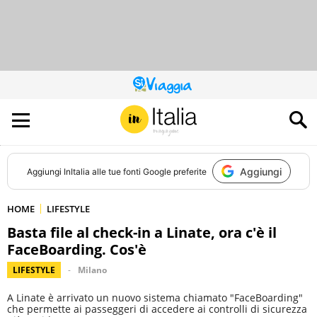
QUESTO
SITO
CONTRIBUISCE
ALL’AUDIENCE
DI
Aggiungi
Aggiungi
InItalia
alle tue fonti Google preferite
HOME
LIFESTYLE
Basta file al check-in a Linate, ora c'è il
FaceBoarding. Cos'è
LIFESTYLE
Milano
A Linate è arrivato un nuovo sistema chiamato "FaceBoarding"
che permette ai passeggeri di accedere ai controlli di sicurezza