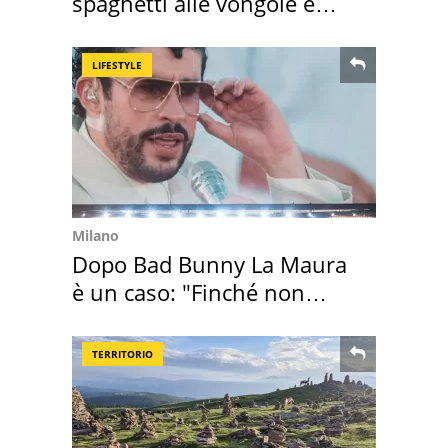
spaghetti alle vongole e
sautè di cozze
LIFESTYLE
Milano
Dopo Bad Bunny La Maura
è un caso: "Finché non
scappa il morto"
TERRITORIO