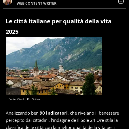
WEB CONTENT WRITER
Web content writer appassionata di belle storie e di
viaggi, scrive da quando ne ha memoria. Curiosa per
natura, le piace tenersi informata su ciò che accade
Le città italiane per qualità della vita
intorno a lei.
2025
Fonte: iStock | Ph. Spirins
Analizzando ben
90 indicatori
, che rivelano il benessere
percepito dai cittadini, l'indagine de Il Sole 24 Ore stila la
classifica delle città con la miglior qualità della vita per il