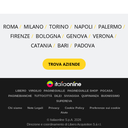
sembra Itaca"
ROMA
MILANO
TORINO
NAPOLI
PALERMO
FIRENZE
BOLOGNA
GENOVA
VERONA
CATANIA
BARI
PADOVA
TROVA AZIENDE
LIBERO
VIRGILIO
PAGINEGIALLE
PAGINEGIALLE SHOP
PGCASA
PAGINEBIANCHE
TUTTOCITTÀ
DILEI
SIVIAGGIA
QUIFINANZA
BUONISSIMO
SUPEREVA
Chi siamo
Note Legali
Privacy
Cookie Policy
Preferenze sui cookie
Aiuto
© Italiaonline S.p.A. 2026
Direzione e coordinamento di Libero Acquisition S.á r.l.