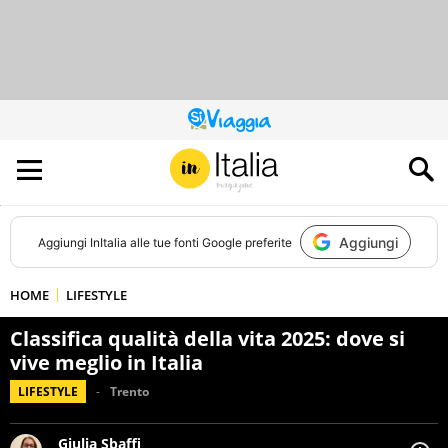
QUESTO
SITO
CONTRIBUISCE
ALL’AUDIENCE
DI
Aggiungi
Aggiungi
InItalia
alle tue fonti Google preferite
HOME
LIFESTYLE
Classifica qualità della vita 2025: dove si
vive meglio in Italia
LIFESTYLE
Trento
Giulia Sbaffi