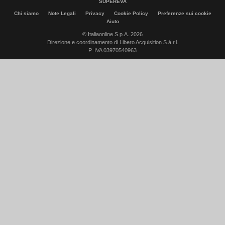
SUPEREVA
Chi siamo
Note Legali
Privacy
Cookie Policy
Preferenze sui cookie
Aiuto
© Italiaonline S.p.A. 2026
Direzione e coordinamento di Libero Acquisition S.á r.l.
P. IVA 03970540963