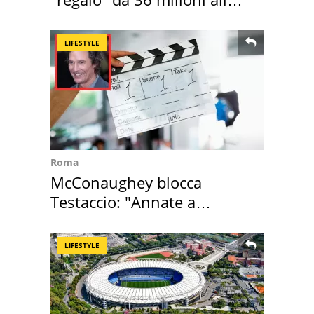
Toscana
LIFESTYLE
Roma
McConaughey blocca
Testaccio: "Annate a
Positano a rompe er c..."
LIFESTYLE