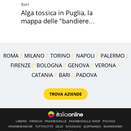
Bari
Alga tossica in Puglia, la
mappa delle "bandiere
rosse"
ROMA
MILANO
TORINO
NAPOLI
PALERMO
FIRENZE
BOLOGNA
GENOVA
VERONA
CATANIA
BARI
PADOVA
TROVA AZIENDE
LIBERO
VIRGILIO
PAGINEGIALLE
PAGINEGIALLE SHOP
PGCASA
PAGINEBIANCHE
TUTTOCITTÀ
DILEI
SIVIAGGIA
QUIFINANZA
BUONISSIMO